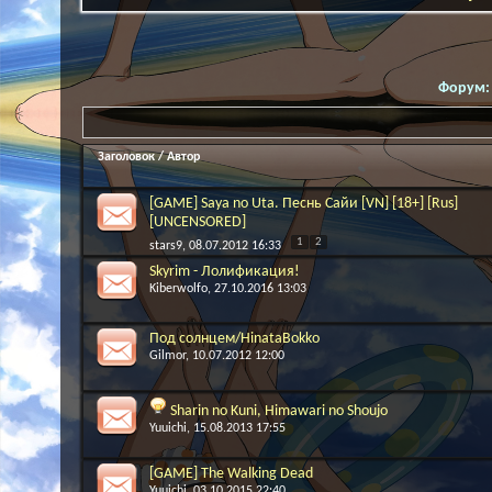
Форум
Заголовок
/
Автор
[GAME] Saya no Uta. Песнь Сайи [VN] [18+] [Rus]
[UNCENSORED]
1
2
stars9
, 08.07.2012 16:33
Skyrim - Лолификация!
Kiberwolfo
, 27.10.2016 13:03
Под солнцем/HinataBokko
Gilmor
, 10.07.2012 12:00
Sharin no Kuni, Himawari no Shoujo
Yuuichi
, 15.08.2013 17:55
[GAME] The Walking Dead
Yuuichi
, 03.10.2015 22:40