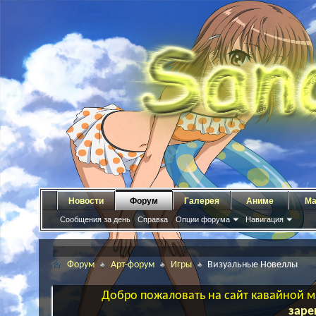
Новости
Форум
Галерея
Аниме
Ма
Сообщения за день
Справка
Опции форума
Навигация
Форум
Арт-форум
Игры
Визуальные Новеллы
Добро пожаловать на сайт кавайной ма
заре