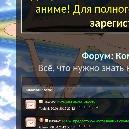
аниме! Для полног
зарегис
Форум:
Ко
Всё, что нужно знат
Заголовок
/
Автор
Важно:
Интернет анонимность
1
2
3
...
4
Yuuichi
, 30.08.2012 23:12
Важно:
Меры предосторожности начинающем
1
2
3
Gilmor
, 08.04.2012 00:17