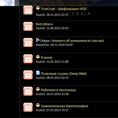
TrueCrypt - Шифрование HDD
1
2
3
...
4
Yuuichi
, 26.01.2013 22:37
RetroShare
Yuuichi
, 12.06.2015 02:45
Опрос:
Немного об анонимности (паства)
MaiorPain
, 04.11.2016 02:09
Freenet
Yuuichi
, 15.05.2013 21:08
Полезные ссылки (Deep Web)
Yuuichi
, 08.02.2013 02:19
Работаем в песочнице
Yuuichi
, 16.01.2014 23:38
Занимательная Криптография
Yuuichi
, 07.01.2014 19:57