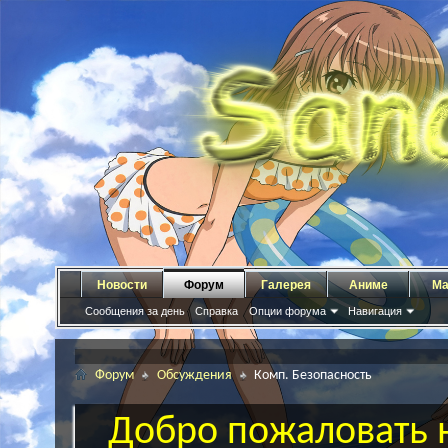
Новости
Форум
Галерея
Аниме
Ма
Сообщения за день
Справка
Опции форума
Навигация
Форум
Обсуждения
Комп. Безопасность
Добро пожаловать н