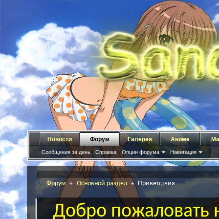
Новости
Форум
Галерея
Аниме
Ма
Сообщения за день
Справка
Опции форума
Навигация
Форум
Основной раздел
Приветствия
Добро пожаловать н