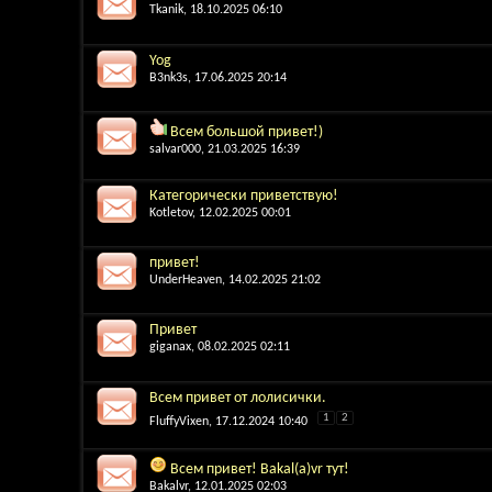
Tkanik
, 18.10.2025 06:10
Yog
B3nk3s
, 17.06.2025 20:14
Всем большой привет!)
salvar000
, 21.03.2025 16:39
Категорически приветствую!
Kotletov
, 12.02.2025 00:01
привет!
UnderHeaven
, 14.02.2025 21:02
Привет
giganax
, 08.02.2025 02:11
Всем привет от лолисички.
1
2
FluffyVixen
, 17.12.2024 10:40
Всем привет! Bakal(a)vr тут!
Bakalvr
, 12.01.2025 02:03