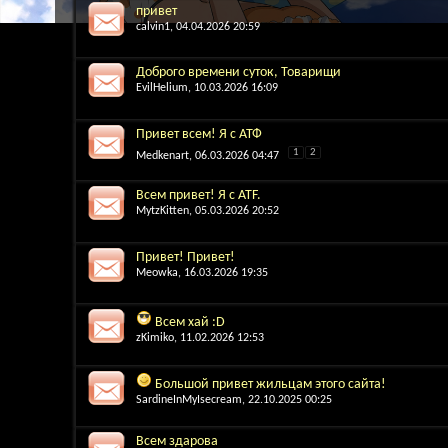
привет
calvin1
, 04.04.2026 20:59
Доброго времени суток, Товарищи
EvilHelium
, 10.03.2026 16:09
Привет всем! Я с АТФ
1
2
Medkenart
, 06.03.2026 04:47
Всем привет! Я с ATF.
MytzKitten
, 05.03.2026 20:52
Привет! Привет!
Meowka
, 16.03.2026 19:35
Всем хай :D
zKimiko
, 11.02.2026 12:53
Большой привет жильцам этого сайта!
SardineInMyIsecream
, 22.10.2025 00:25
Всем здарова