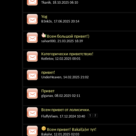
Tkanik
, 18.10.2025 06:10
Yog
B3nk3s
, 17.06.2025 20:14
Всем большой привет!)
salvar000
, 21.03.2025 16:39
Категорически приветствую!
Kotletov
, 12.02.2025 00:01
привет!
UnderHeaven
, 14.02.2025 21:02
Привет
giganax
, 08.02.2025 02:11
Всем привет от лолисички.
1
2
FluffyVixen
, 17.12.2024 10:40
Всем привет! Bakal(a)vr тут!
Bakalvr
, 12.01.2025 02:03