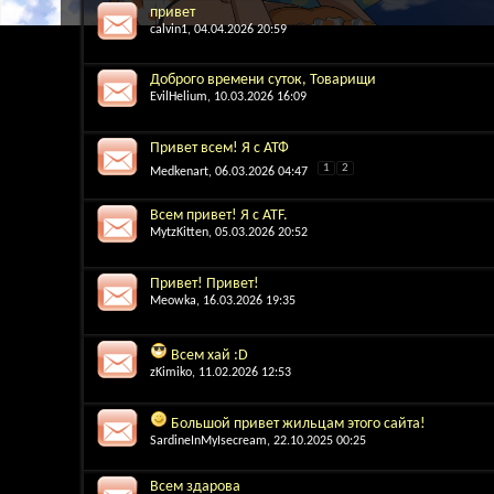
привет
calvin1
, 04.04.2026 20:59
Доброго времени суток, Товарищи
EvilHelium
, 10.03.2026 16:09
Привет всем! Я с АТФ
1
2
Medkenart
, 06.03.2026 04:47
Всем привет! Я с ATF.
MytzKitten
, 05.03.2026 20:52
Привет! Привет!
Meowka
, 16.03.2026 19:35
Всем хай :D
zKimiko
, 11.02.2026 12:53
Большой привет жильцам этого сайта!
SardineInMyIsecream
, 22.10.2025 00:25
Всем здарова