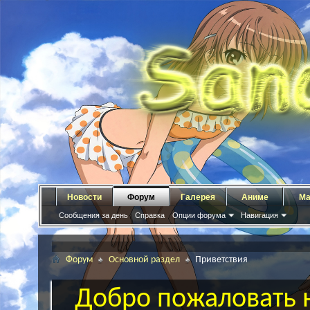
Новости
Форум
Галерея
Аниме
Ма
Сообщения за день
Справка
Опции форума
Навигация
Форум
Основной раздел
Приветствия
Добро пожаловать н