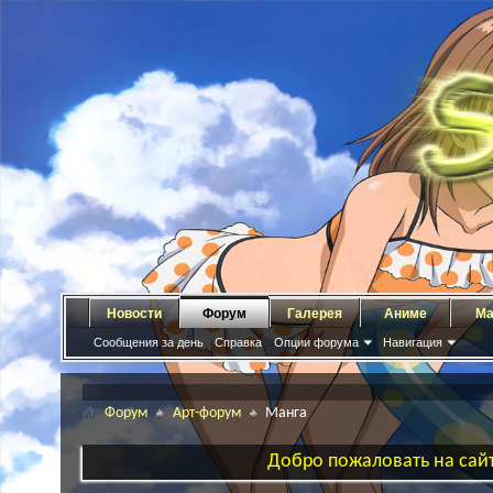
Новости
Форум
Галерея
Аниме
Ма
Сообщения за день
Справка
Опции форума
Навигация
Форум
Арт-форум
Манга
Добро пожаловать на сайт