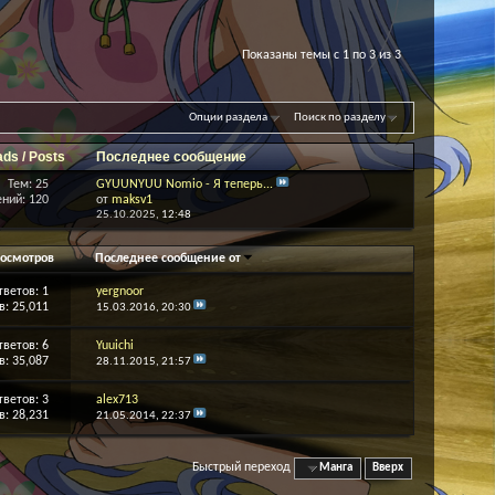
Показаны темы с 1 по 3 из 3
Опции раздела
Поиск по разделу
ads / Posts
Последнее сообщение
Тем: 25
GYUUNYUU Nomio - Я теперь...
ний: 120
от
maksv1
25.10.2025,
12:48
осмотров
Последнее сообщение от
тветов:
1
yergnoor
: 25,011
15.03.2016,
20:30
тветов:
6
Yuuichi
: 35,087
28.11.2015,
21:57
тветов:
3
alex713
: 28,231
21.05.2014,
22:37
Быстрый переход
Манга
Вверх