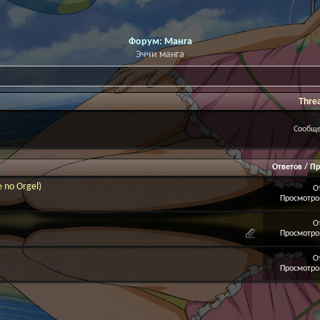
Форум:
Манга
Эччи манга
Thre
Сообще
Ответов
/
Пр
no Orgel)
О
Просмотров
О
Просмотров
О
Просмотров