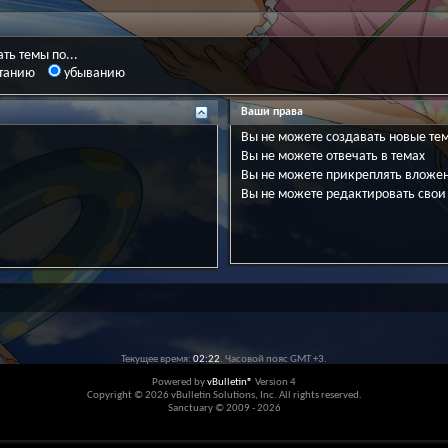
ть темы по...
танию
убыванию
Ваши права
Вы
не можете
создавать новые те
Вы
не можете
отвечать в темах
Вы
не можете
прикреплять вложе
Вы
не можете
редактировать свои
Текущее время:
02:22
. Часовой пояс GMT +3.
Powered by
vBulletin®
Version 4
Copyright © 2026 vBulletin Solutions, Inc. All rights reserved.
Sanctuary © 2009 - 2026