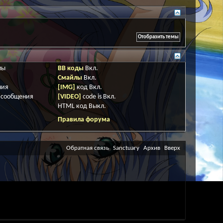
мы
BB коды
Вкл.
Смайлы
Вкл.
ния
[IMG]
код
Вкл.
 сообщения
[VIDEO]
code is
Вкл.
HTML код
Выкл.
Правила форума
Обратная связь
Sanctuary
Архив
Вверх