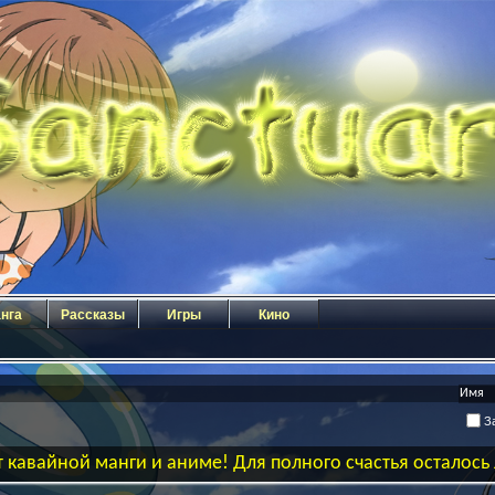
нга
Рассказы
Игры
Кино
За
 кавайной манги и аниме! Для полного счастья осталос