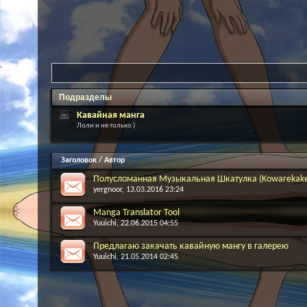
Подразделы
Кавайная манга
Лоли и не только )
Заголовок
/
Автор
Полусломанная Музыкальная Шкатулка (Kowarekake 
yergnoor
, 13.03.2016 23:24
Manga Translator Tool
Yuuichi
, 22.06.2015 04:55
Предлагаю закачать кавайную мангу в галерею
Yuuichi
, 21.05.2014 02:45