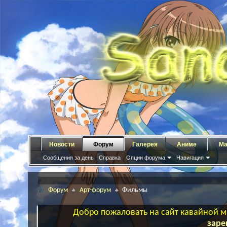
Новости
Форум
Галерея
Аниме
Ма
Сообщения за день
Справка
Опции форума
Навигация
Форум
Арт-форум
Фильмы
Добро пожаловать на сайт кавайной ма
заре