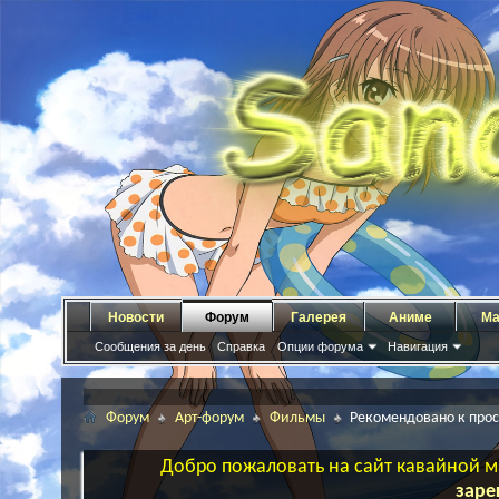
Новости
Форум
Галерея
Аниме
Ма
Сообщения за день
Справка
Опции форума
Навигация
Форум
Арт-форум
Фильмы
Рекомендовано к про
Добро пожаловать на сайт кавайной ма
заре