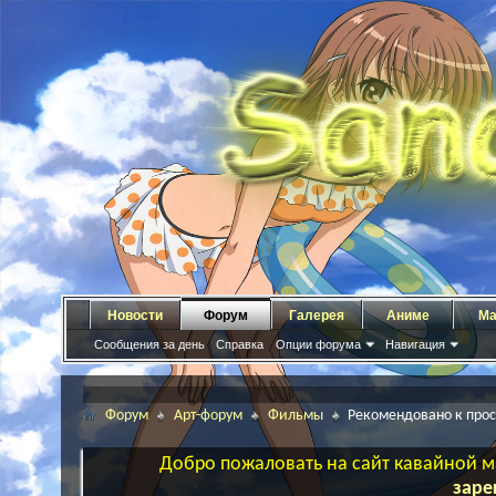
Новости
Форум
Галерея
Аниме
Ма
Сообщения за день
Справка
Опции форума
Навигация
Форум
Арт-форум
Фильмы
Рекомендовано к про
Добро пожаловать на сайт кавайной ма
заре