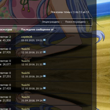
Показаны темы с 1 по 11 из 11
Опции раздела
Поиск по разделу
осмотров
Последнее сообщение от
тветов:
2
coyote26
: 45,200
05.03.2025,
19:01
тветов:
0
Yuuichi
: 27,935
12.10.2018,
21:37
тветов:
0
Yuuichi
: 26,077
12.10.2018,
21:31
тветов:
0
Yuuichi
: 27,251
12.10.2018,
20:29
тветов:
0
Yuuichi
: 27,433
12.10.2018,
20:16
тветов:
0
Yuuichi
: 21,832
21.09.2018,
19:14
тветов:
0
Yuuichi