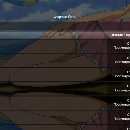
Форум:
Сеты
Ответов
/
Пр
О
Просмотров
О
Просмотров
О
Просмотров
О
Просмотров
О
Просмотров
О
Просмотров
О