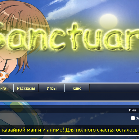
нга
Рассказы
Игры
Кино
За
 кавайной манги и аниме! Для полного счастья осталос