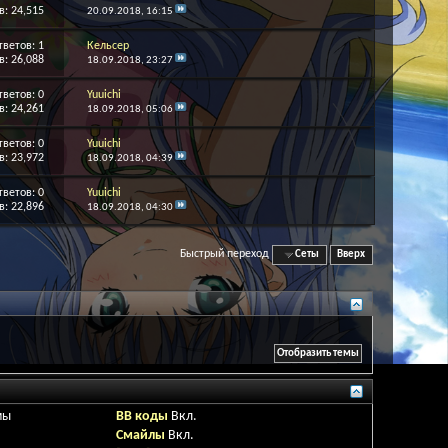
: 24,515
20.09.2018,
16:15
тветов:
1
Кельсер
: 26,088
18.09.2018,
23:27
тветов:
0
Yuuichi
: 24,261
18.09.2018,
05:06
тветов:
0
Yuuichi
: 23,972
18.09.2018,
04:39
тветов:
0
Yuuichi
: 22,896
18.09.2018,
04:30
Быстрый переход
Сеты
Вверх
мы
BB коды
Вкл.
Смайлы
Вкл.