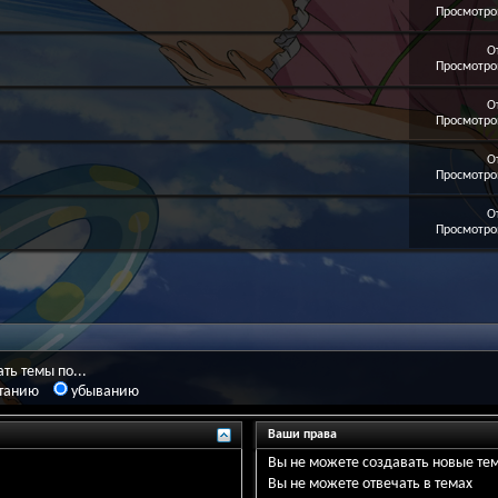
Просмотров
О
Просмотров
О
Просмотров
О
Просмотров
О
Просмотров
ть темы по...
танию
убыванию
Ваши права
Вы
не можете
создавать новые те
Вы
не можете
отвечать в темах