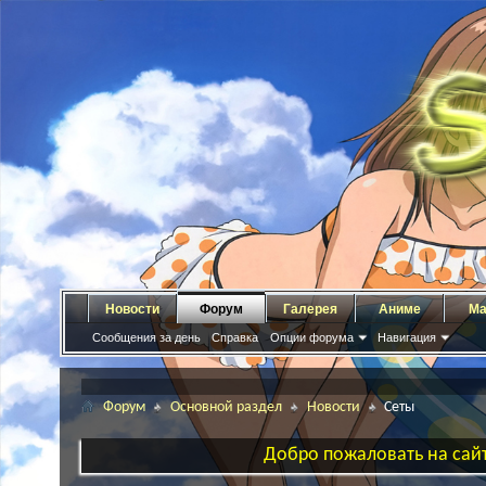
Новости
Форум
Галерея
Аниме
Ма
Сообщения за день
Справка
Опции форума
Навигация
Форум
Основной раздел
Новости
Сеты
Добро пожаловать на сайт