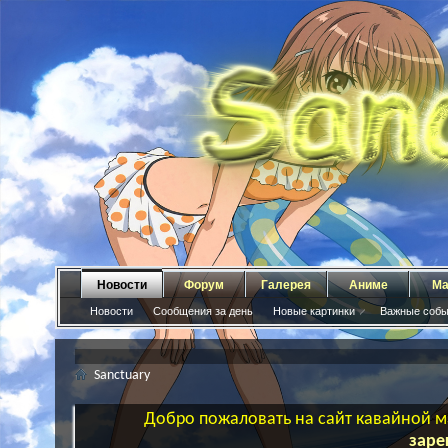
Новости
Форум
Галерея
Аниме
Ма
Новости
Сообщения за день
Новые картинки
Важные собы
Sanctuary
Добро пожаловать на сайт кавайной ма
заре