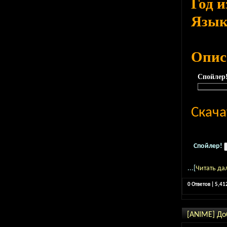
Год 
Язы
Опис
Спойлер
Скача
Спойлер!
...[
Читать да
0 Ответов | 5,4
[ANIME] До