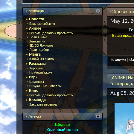
» Навигация
Обновления
»
Новости
May 12, 2
>
Важные события
»
Аниме
Го
>
Рекомендовано к просмотру
Ваши предпо
>
Лоли аниме
>
Хентайчик
>
3D/CG Лоликон
>
Лоли подборки
»
Манга
>
Кавайная манга
50 Ответов | 38
»
Рассказы
>
Хорошие
>
На Английском
»
Игры
[ANIME] На
>
Шедевры
благородна
>
Визуальные новеллы
»
Кино
Aug 05, 2
>
Рекомендовано к просмотру
»
Команда
>
Заказать перевод
» Легенда
Шедевр
Отличный сюжет