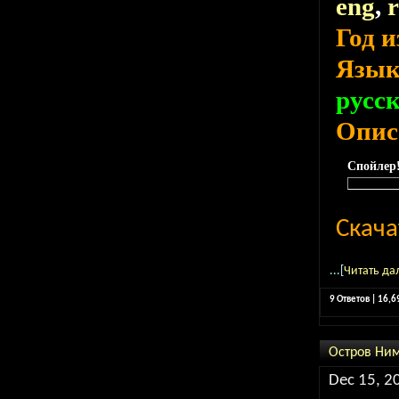
eng
,
Год 
Язы
русс
Опис
Спойлер
Скача
...[
Читать да
9 Ответов | 16,
Остров Ни
Dec 15, 2