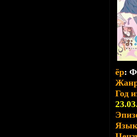
ёр
: 
Жан
Год 
23.03
Эпиз
Язы
Ценз