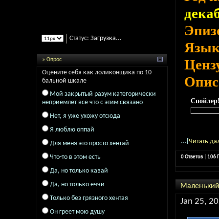
декаб
Эпиз
Статус:
Загрузка...
Язы
» Опрос
Ценз
Оцените себя как лоликонщика по 10
Опис
бальной шкале
Мой закрытый разум категорически
Спойлер
неприемлет всё что с этим связано
Нет, я уже ухожу отсюда
Я люблю оппай
...[
Читать да
Для меня это просто хентай
Что-то в этом есть
0 Ответов | 106
Да, но только кавай
Да, но только еччи
Маленький д
Только без грязного хентая
Jan 25, 20
Он греет мою душу