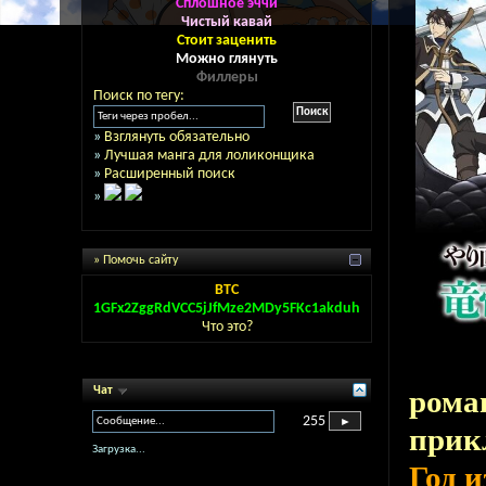
Сплошное эччи
Чистый кавай
Стоит заценить
Можно глянуть
Филлеры
Поиск по тегу:
»
Взглянуть обязательно
»
Лучшая манга для лоликонщика
»
Расширенный поиск
»
» Помочь сайту
BTC
1GFx2ZggRdVCC5jJfMze2MDy5FKc1akduh
Что это?
Чат
рома
255
прик
Загрузка...
Год 