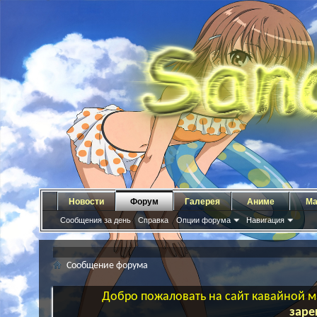
Новости
Форум
Галерея
Аниме
Ма
Сообщения за день
Справка
Опции форума
Навигация
Сообщение форума
Добро пожаловать на сайт кавайной ма
заре