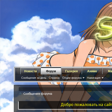
Новости
Форум
Галерея
Аниме
Ма
Сообщения за день
Справка
Опции форума
Навигация
Сообщение форума
Добро пожаловать на сайт