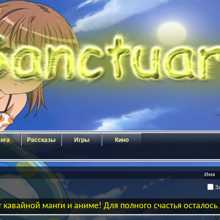
нга
Рассказы
Игры
Кино
За
 кавайной манги и аниме! Для полного счастья осталос