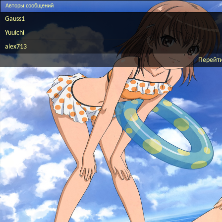
Авторы сообщений
Gauss1
Yuuichi
alex713
Перейти