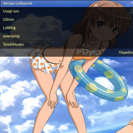
Авторы сообщений
Usagi-san
Gilmor
LoliKing
имитатор
TenshiNyako
Перейти