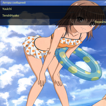
Авторы сообщений
Yuuichi
TenshiNyako
Перейти