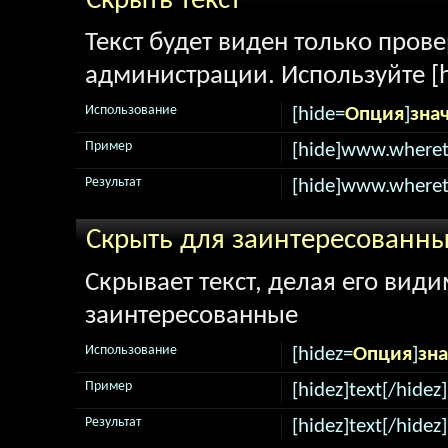
Скрыть текст
Текст будет виден только про
администрации. Используйте [h
Использование
[hide=
Опция
]
зна
Пример
[hide]www.wheret
Результат
[hide]www.wheret
Скрыть для заинтересованн
Скрывает текст, делая его вид
заинтересованные
Использование
[hidez=
Опция
]
зн
Пример
[hidez]text[/hidez]
Результат
[hidez]text[/hidez]