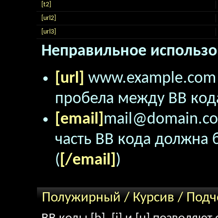
[t2]
[url2]
[url3]
Неправильное использо
[url]
www.example.co
пробела между BB кода
[email]
mail@domain.c
часть BB кода должна б
(
[/email]
)
Полужирный / Курсив / Под