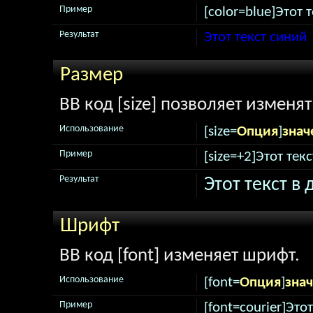
Пример
[color=blue]Этот т
Результат
Этот текст синий
Размер
BB код [size] позволяет изменя
Использование
[size=
Опция
]
знач
Пример
[size=+2]Этот тек
Результат
Этот текст в
Шрифт
BB код [font] изменяет шрифт.
Использование
[font=
Опция
]
зна
Пример
[font=courier]Это