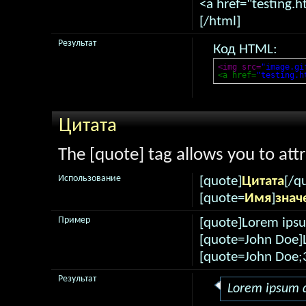
<a href="testing.h
[/html]
Результат
Код HTML:
<img src=
"image.gi
<a href=
"testing.h
Цитата
The [quote] tag allows you to att
Использование
[quote]
Цитата
[/q
[quote=
Имя
]
знач
Пример
[quote]Lorem ipsu
[quote=John Doe]L
[quote=John Doe;
Результат
Lorem ipsum d