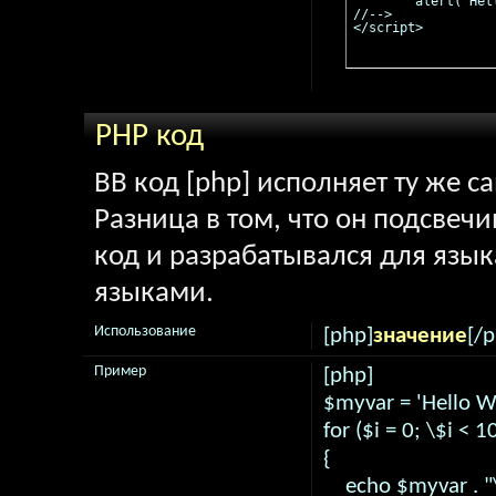
	alert("Hello world!");

//-->

</script>
PHP код
BB код [php] исполняет ту же с
Разница в том, что он подсвечи
код и разрабатывался для язык
языками.
Использование
[php]
значение
[/
Пример
[php]
$myvar = 'Hello Wo
for ($
i = 0; \$i < 1
{
echo $myvar . "