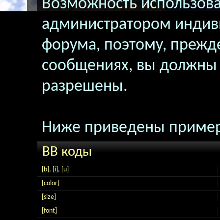
Возможность использова
администратором индив
форума, поэтому, прежд
сообщениях, вы должны 
разрешены.
Ниже приведены пример
BB коды
[b]
,
[i]
,
[u]
[color]
[size]
[font]