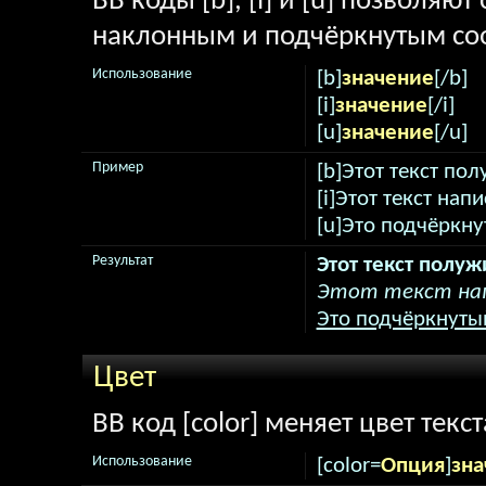
BB коды [b], [i] и [u] позволяю
наклонным и подчёркнутым соо
Использование
[b]
значение
[/b]
[i]
значение
[/i]
[u]
значение
[/u]
Пример
[b]Этот текст по
[i]Этот текст нап
[u]Это подчёркну
Результат
Этот текст полу
Этот текст нап
Это подчёркнутый
Цвет
BB код [color] меняет цвет текст
Использование
[color=
Опция
]
зна