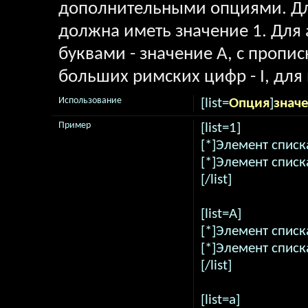
дополнительными опциями. Дл
должна иметь значение 1. Для 
буквами - значение A, с пропи
больших римских цифр - I, для 
Использование
[list=
Опция
]
знач
Пример
[list=1]
[*]Элемент списк
[*]Элемент списк
[/list]
[list=A]
[*]Элемент списк
[*]Элемент списк
[/list]
[list=a]