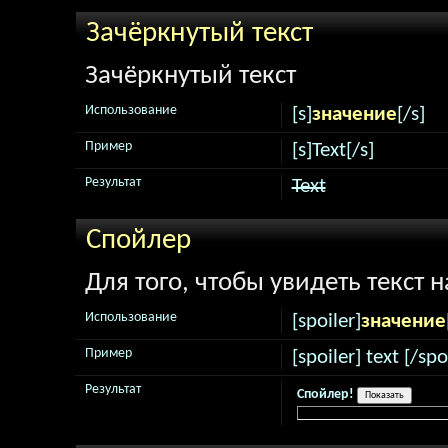
Зачёркнутый текст
Зачёркнутый текст
Использование
[s]
значение
[/s]
Пример
[s]Text[/s]
Результат
Text
Спойлер
Для того, чтобы увидеть текст 
Использование
[spoiler]
значение
Пример
[spoiler] text [/spo
Результат
Спойлер!