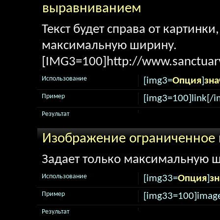
выравниванием
Текст будет справа от картинки
максимальную ширину.
[IMG3=100]http://www.sanctuary
Использование
[img3=
Опция
]
зна
Пример
[img3=100]link[/i
Результат
Изображение ограниченное
Задает только максимальную ш
Использование
[img33=
Опция
]
зн
Пример
[img33=100]image
Результат