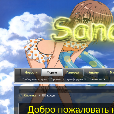
Новости
Форум
Галерея
Аниме
Ма
Сообщения за день
Справка
Опции форума
Навигация
Справка
BB коды
Добро пожаловать н