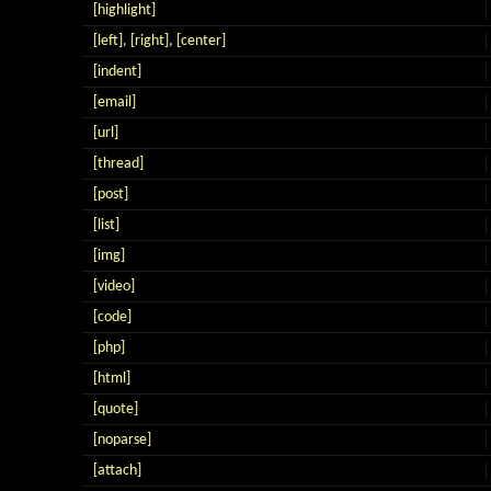
[highlight]
[left]
,
[right]
,
[center]
[indent]
[email]
[url]
[thread]
[post]
[list]
[img]
[video]
[code]
[php]
[html]
[quote]
[noparse]
[attach]