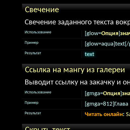
Свечение
Свечение заданного текста вокр
Использование
[glow=
Опция
]
зна
Пример
[glow=aqua]text[/
Результат
text
Ссылка на мангу из галереи
Выводит ссылку на закачку и о
Использование
[gmga=
Опция
]
зн
Пример
[gmga=812]Глава 
Результат
Читать онлайн
:
S