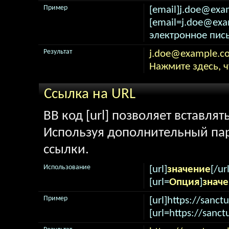
Пример
[email]j.doe@exa
[email=j.doe@ex
электронное пись
Результат
j.doe@example.c
Нажмите здесь, 
Ссылка на URL
BB код [url] позволяет вставля
Используя дополнительный пар
ссылки.
Использование
[url]
значение
[/url
[url=
Опция
]
знач
Пример
[url]https://sanctu
[url=https://sanct