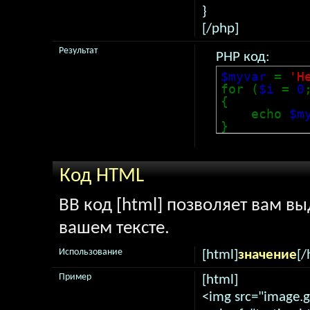
}
[/php]
Результат
PHP код:
$myvar
=
'H
for (
$i
=
0
{
echo
$m
}
Код HTML
BB код [html] позволяет вам в
вашем тексте.
Использование
[html]
значение
[/
Пример
[html]
<img src="image.gi