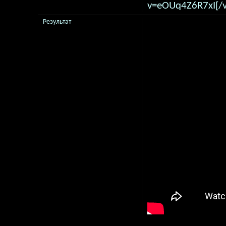
v=eOUq4Z6R7xI[/v
Результат