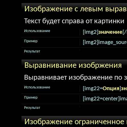
Изображение с левым выра
Текст будет справа от картинки
Использование
[img2]
значение
[
Пример
[img2]image_sour
Результат
Выравнивание изобржения
Выравнивает изображение по 
Использование
[img22=
Опция
]
зн
Пример
[img22=center]im
Результат
Изображение ограниченное 