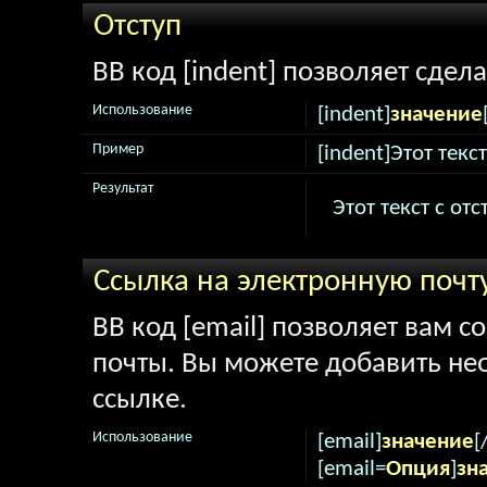
Отступ
BB код [indent] позволяет сдела
Использование
[indent]
значение
Пример
[indent]Этот текс
Результат
Этот текст с от
Ссылка на электронную почт
BB код [email] позволяет вам с
почты. Вы можете добавить не
ссылке.
Использование
[email]
значение
[
[email=
Опция
]
зн