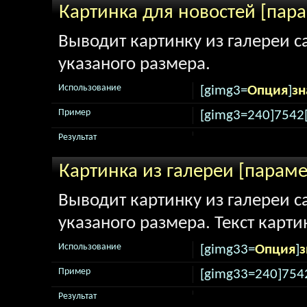
Картинка для новостей [пар
Выводит картинку из галереи са
указаного размера.
Использование
[gimg3=
Опция
]
зн
Пример
[gimg3=240]7542
Результат
Картинка из галереи [парам
Выводит картинку из галереи са
указаного размера. Текст карти
Использование
[gimg33=
Опция
]
з
Пример
[gimg33=240]754
Результат