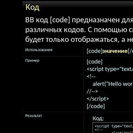
Код
BB код [code] предназначен д
различных кодов. С помощью 
будет только отображаться, а н
Использование
[code]
значение
[/
Пример
[code]
<script type="text
<!--
alert("Hello worl
//-->
</script>
[/code]
Результат
Код:
<script type="text/
<!--
