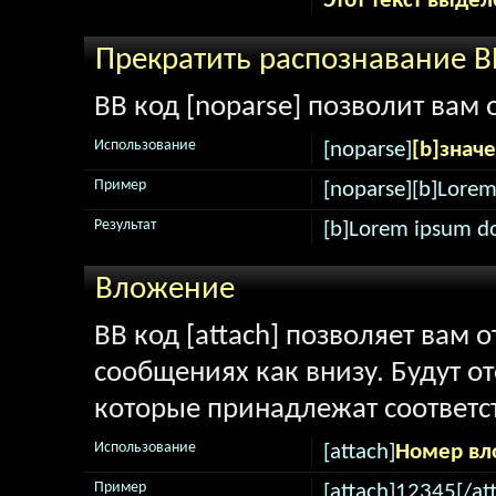
Этот текст выдел
Прекратить распознавание B
BB код [noparse] позволит вам
Использование
[noparse]
[b]знач
Пример
[noparse][b]Lorem
Результат
[b]Lorem ipsum do
Вложение
BB код [attach] позволяет вам
сообщениях как внизу. Будут о
которые принадлежат соответ
Использование
[attach]
Номер вл
Пример
[attach]12345[/at