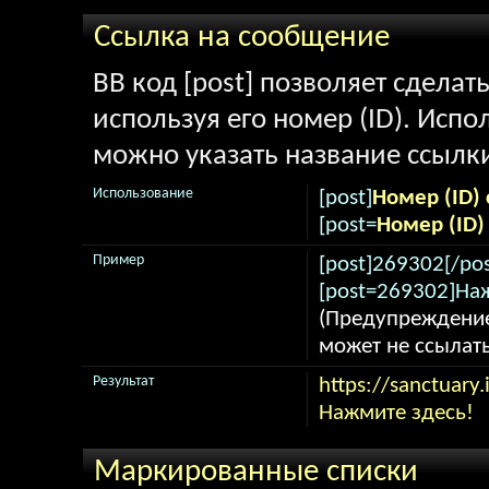
Ссылка на сообщение
BB код [post] позволяет сделат
используя его номер (ID). Исп
можно указать название ссылк
Использование
[post]
Номер (ID)
[post=
Номер (ID
Пример
[post]269302[/pos
[post=269302]Наж
(Предупреждение
может не ссылат
Результат
https://sanctuar
Нажмите здесь!
Маркированные списки