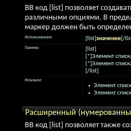
BB код [list] позволяет создав
различными опциями. В предел
маркер должен быть определен
Использование
[list]
значение
[/lis
Пример
[list]
[*]Элемент списк
[*]Элемент списк
[/list]
Результат
Элемент списк
Элемент списк
Расширенный (нумерованный
BB код [list] позволяет также 