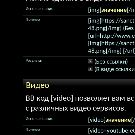
Использование
[img]
значение
[/i
Пример
[img]https://sanc
48.png[/img] (Без
[url=http://www.
[img]https://sanc
48.png[/img] [/url
Результат
(Без ссылки)
(В виде ссылки
Видео
BB код [video] позволяет вам 
с различных видео сервисов.
Использование
[video]
значение
[
Пример
[video=youtube;