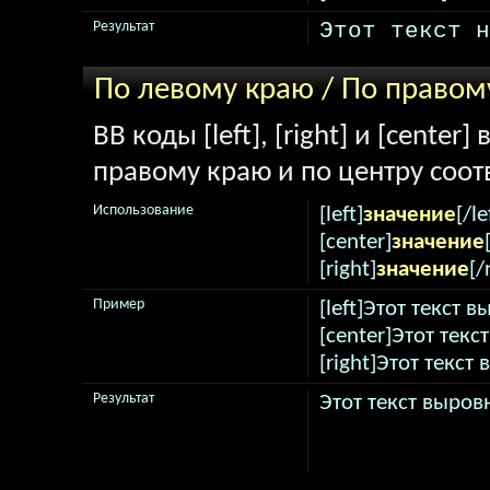
Этот текст н
Результат
По левому краю / По правом
BB коды [left], [right] и [cente
правому краю и по центру соот
Использование
[left]
значение
[/le
[center]
значение
[right]
значение
[/
Пример
[left]Этот текст 
[center]Этот текс
[right]Этот текст
Результат
Этот текст выров