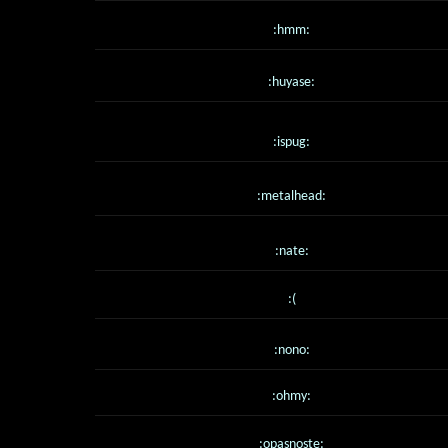
:hmm:
:huyase:
:ispug:
:metalhead:
:nate:
:(
:nono:
:ohmy:
:opasnoste: