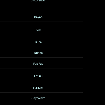
Avtoradolf
Bayan
Boss
Buba
Dunno
Fap Fap
Fffuuu
Fuckyea
Geypalevo