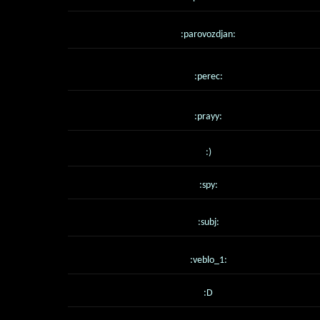
:parovozdjan:
:perec:
:prayy:
:)
:spy:
:subj:
:veblo_1:
:D