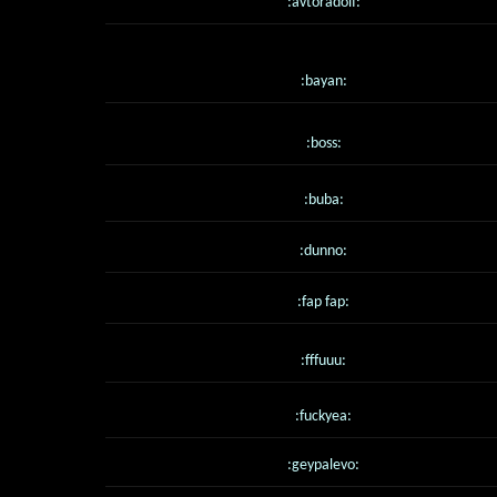
:avtoradolf:
:bayan:
:boss:
:buba:
:dunno:
:fap fap:
:fffuuu:
:fuckyea:
:geypalevo: