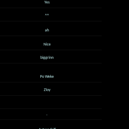
Yes
^^
ah
Nice
biggrinn
Po Weke
Zloy
.