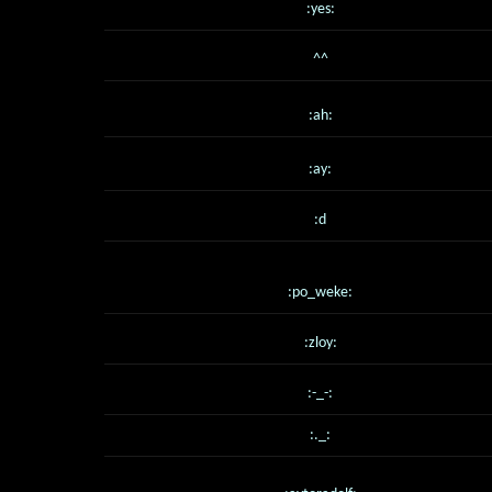
:yes:
^^
:ah:
:ay:
:d
:po_weke:
:zloy:
:-_-:
:._: