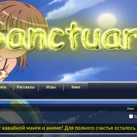
нга
Рассказы
Игры
Кино
За
 кавайной манги и аниме! Для полного счастья осталос