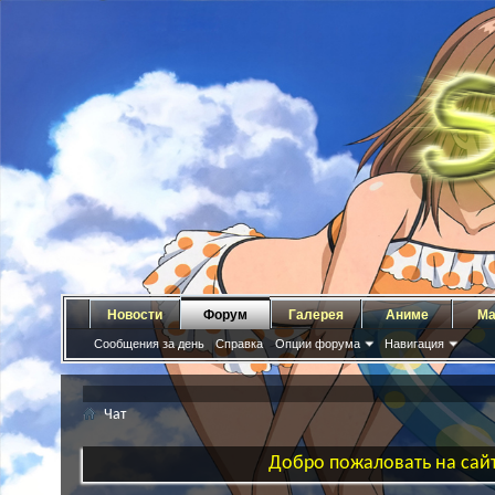
Новости
Форум
Галерея
Аниме
Ма
Сообщения за день
Справка
Опции форума
Навигация
Чат
Добро пожаловать на сайт