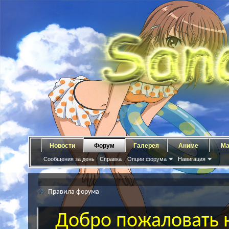
Новости
Форум
Галерея
Аниме
Ма
Сообщения за день
Справка
Опции форума
Навигация
Правила форума
Добро пожаловать н