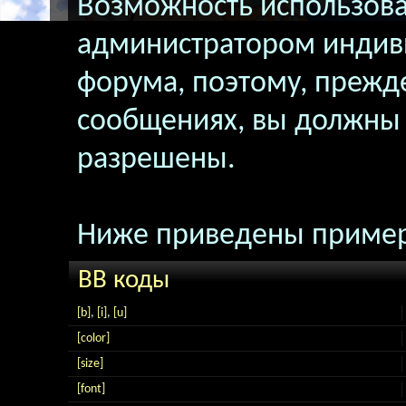
Возможность использова
администратором индив
форума, поэтому, прежд
сообщениях, вы должны 
разрешены.
Ниже приведены пример
BB коды
[b]
,
[i]
,
[u]
[color]
[size]
[font]