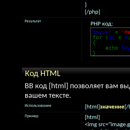
}
[/php]
Результат
PHP код:
$myvar
=
'H
for (
$i
=
0
{
echo
$m
}
Код HTML
BB код [html] позволяет вам в
вашем тексте.
Использование
[html]
значение
[/
Пример
[html]
<img src="image.gi