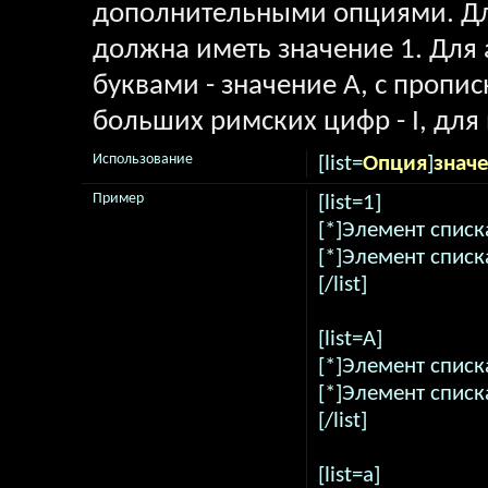
дополнительными опциями. Дл
должна иметь значение 1. Для 
буквами - значение A, с пропи
больших римских цифр - I, для 
Использование
[list=
Опция
]
знач
Пример
[list=1]
[*]Элемент списк
[*]Элемент списк
[/list]
[list=A]
[*]Элемент списк
[*]Элемент списк
[/list]
[list=a]