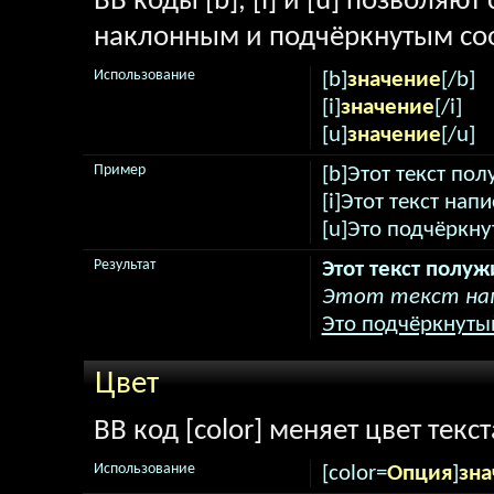
BB коды [b], [i] и [u] позволяю
наклонным и подчёркнутым соо
Использование
[b]
значение
[/b]
[i]
значение
[/i]
[u]
значение
[/u]
Пример
[b]Этот текст по
[i]Этот текст нап
[u]Это подчёркну
Результат
Этот текст полу
Этот текст нап
Это подчёркнутый
Цвет
BB код [color] меняет цвет текст
Использование
[color=
Опция
]
зна