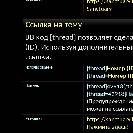
Результат
https://sanctuary.
Sanctuary
Ссылка на тему
BB код [thread] позволяет сдел
(ID). Используя дополнительны
ссылки.
Использование
[thread]
Номер (I
[thread=
Номер (I
Пример
[thread]42918[/th
[thread=42918]На
(Предупреждение
может не ссылат
Результат
https://sanctuary
Нажмите здесь!