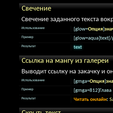
Свечение
Свечение заданного текста вокр
Использование
[glow=
Опция
]
зна
Пример
[glow=aqua]text[/
Результат
text
Ссылка на мангу из галереи
Выводит ссылку на закачку и о
Использование
[gmga=
Опция
]
зн
Пример
[gmga=812]Глава 
Результат
Читать онлайн
:
S