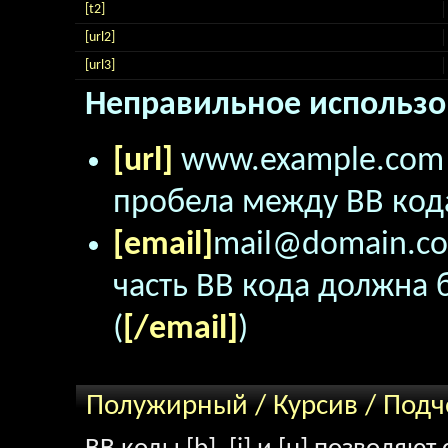
[t2]
[url2]
[url3]
Неправильное использо
[url]
www.example.co
пробела между BB кода
[email]
mail@domain.c
часть BB кода должна б
(
[/email]
)
Полужирный / Курсив / Под