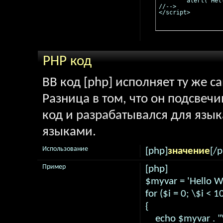
	alert("Hello world!");

//-->

</script>
PHP код
BB код [php] исполняет ту же с
Разница в том, что он подсвечи
код и разрабатывался для язык
языками.
Использование
[php]
значение
[/
Пример
[php]
$myvar = 'Hello Wo
for ($
i = 0; \$i < 1
{
echo $myvar . "