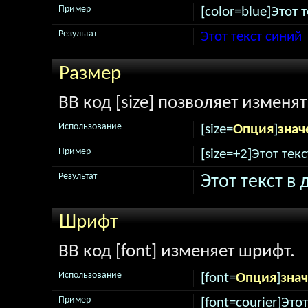
Пример
[color=blue]Этот т
Результат
Этот текст синий
Размер
BB код [size] позволяет изменя
Использование
[size=
Опция
]
знач
Пример
[size=+2]Этот тек
Результат
Этот текст в
Шрифт
BB код [font] изменяет шрифт.
Использование
[font=
Опция
]
зна
Пример
[font=courier]Это