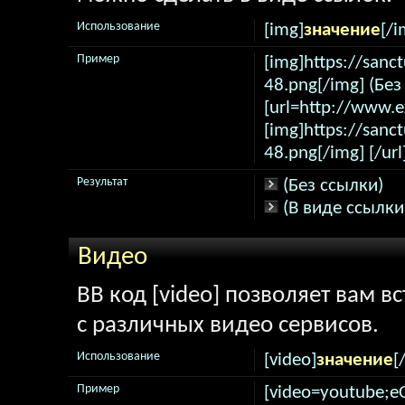
Использование
[img]
значение
[/i
Пример
[img]https://sanc
48.png[/img] (Без
[url=http://www.
[img]https://sanc
48.png[/img] [/url
Результат
(Без ссылки)
(В виде ссылки
Видео
BB код [video] позволяет вам 
с различных видео сервисов.
Использование
[video]
значение
[
Пример
[video=youtube;