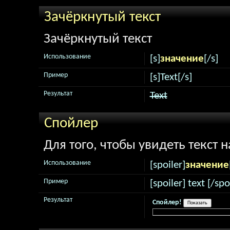
Зачёркнутый текст
Зачёркнутый текст
Использование
[s]
значение
[/s]
Пример
[s]Text[/s]
Результат
Text
Спойлер
Для того, чтобы увидеть текст 
Использование
[spoiler]
значение
Пример
[spoiler] text [/spo
Результат
Спойлер!