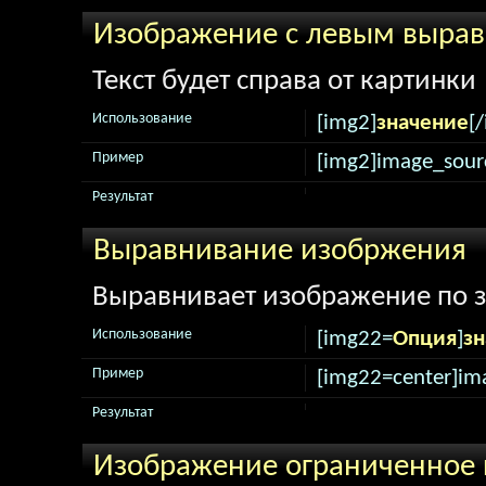
Изображение с левым выра
Текст будет справа от картинки
Использование
[img2]
значение
[
Пример
[img2]image_sour
Результат
Выравнивание изобржения
Выравнивает изображение по 
Использование
[img22=
Опция
]
зн
Пример
[img22=center]im
Результат
Изображение ограниченное 