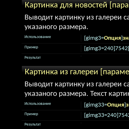
Картинка для новостей [пар
Выводит картинку из галереи са
указаного размера.
Использование
[gimg3=
Опция
]
зн
Пример
[gimg3=240]7542
Результат
Картинка из галереи [парам
Выводит картинку из галереи са
указаного размера. Текст карти
Использование
[gimg33=
Опция
]
з
Пример
[gimg33=240]754
Результат