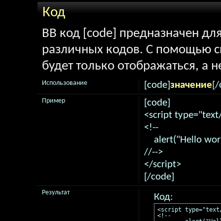
Код
BB код [code] предназначен д
различных кодов. С помощью 
будет только отображаться, а н
Использование
[code]
значение
[/
Пример
[code]
<script type="text
<!--
alert("Hello worl
//-->
</script>
[/code]
Результат
Код:
<script type="text/
<!--
