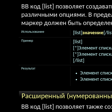
BB код [list] позволяет создав
различными опциями. В предел
маркер должен быть определен
Использование
[list]
значение
[/lis
Пример
[list]
[*]Элемент списк
[*]Элемент списк
[/list]
Результат
Элемент списк
Элемент списк
Расширенный (нумерованный
BB код [list] позволяет также 