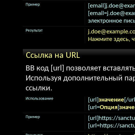
Пример
[email]j.doe@exa
[email=j.doe@ex
электронное пись
Результат
j.doe@example.c
Нажмите здесь, 
Ссылка на URL
BB код [url] позволяет вставля
Используя дополнительный пар
ссылки.
Использование
[url]
значение
[/url
[url=
Опция
]
знач
Пример
[url]https://sanctu
[url=https://sanct