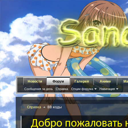
Новости
Форум
Галерея
Аниме
Ма
Сообщения за день
Справка
Опции форума
Навигация
Справка
BB коды
Добро пожаловать н