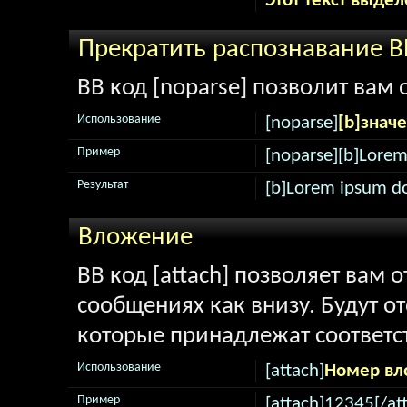
Этот текст выдел
Прекратить распознавание B
BB код [noparse] позволит вам
Использование
[noparse]
[b]знач
Пример
[noparse][b]Lorem
Результат
[b]Lorem ipsum do
Вложение
BB код [attach] позволяет вам
сообщениях как внизу. Будут о
которые принадлежат соответ
Использование
[attach]
Номер вл
Пример
[attach]12345[/at