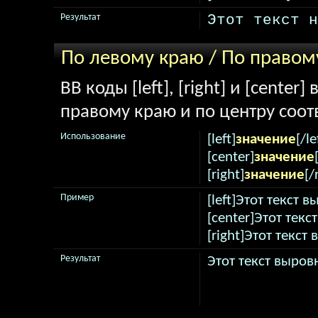
Этот текст н
Результат
По левому краю / По правом
BB коды [left], [right] и [cente
правому краю и по центру соот
Использование
[left]
значение
[/le
[center]
значение
[right]
значение
[/
Пример
[left]Этот текст 
[center]Этот текс
[right]Этот текст
Результат
Этот текст выров