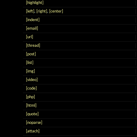
[highlight]
[left]
,
[right]
,
[center]
[indent]
[email]
[url]
[thread]
[post]
[list]
[img]
[video]
[code]
[php]
[html]
[quote]
[noparse]
[attach]