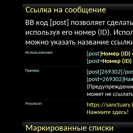
Ссылка на сообщение
BB код [post] позволяет сделат
используя его номер (ID). Исп
можно указать название ссылк
Использование
[post]
Номер (ID)
[post=
Номер (ID
Пример
[post]269302[/pos
[post=269302]Наж
(Предупреждение
может не ссылат
Результат
https://sanctuar
Нажмите здесь!
Маркированные списки