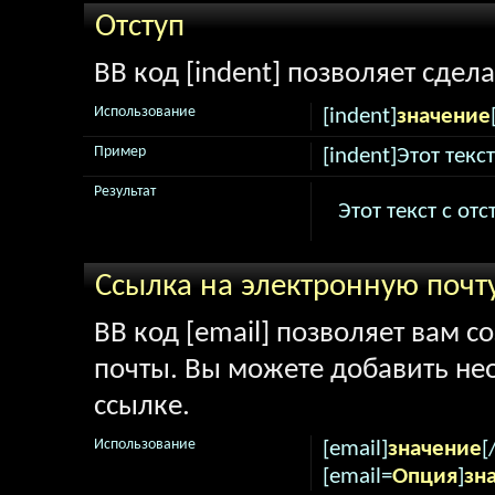
Отступ
BB код [indent] позволяет сдела
Использование
[indent]
значение
Пример
[indent]Этот текс
Результат
Этот текст с от
Ссылка на электронную почт
BB код [email] позволяет вам с
почты. Вы можете добавить не
ссылке.
Использование
[email]
значение
[
[email=
Опция
]
зн