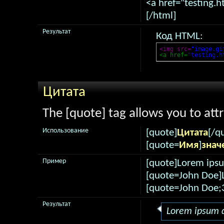
<a href="testing.h
[/html]
Результат
Код HTML:
<img src=
"image.gi
<a href=
"testing.h
Цитата
The [quote] tag allows you to att
Использование
[quote]
Цитата
[/q
[quote=
Имя
]
знач
Пример
[quote]Lorem ipsu
[quote=John Doe]L
[quote=John Doe;
Результат
Lorem ipsum d