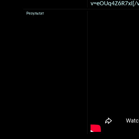
v=eOUq4Z6R7xI[/v
Результат