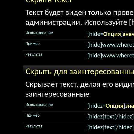
Скрыть текст
Текст будет виден только про
администрации. Используйте [h
Использование
[hide=
Опция
]
зна
Пример
[hide]www.wheret
Результат
[hide]www.wheret
Скрыть для заинтересованн
Скрывает текст, делая его вид
заинтересованные
Использование
[hidez=
Опция
]
зн
Пример
[hidez]text[/hidez]
Результат
[hidez]text[/hidez]