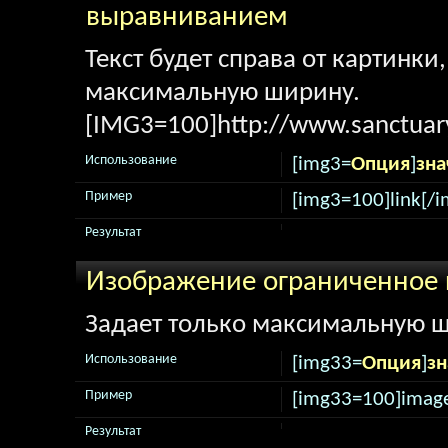
выравниванием
Текст будет справа от картинки
максимальную ширину.
[IMG3=100]http://www.sanctuary
Использование
[img3=
Опция
]
зна
Пример
[img3=100]link[/i
Результат
Изображение ограниченное
Задает только максимальную ш
Использование
[img33=
Опция
]
зн
Пример
[img33=100]image
Результат