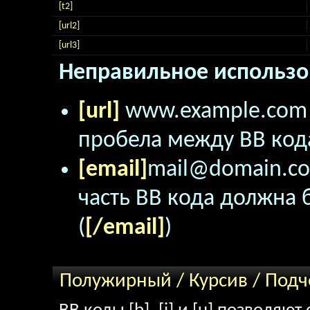
[t2]
[url2]
[url3]
Неправильное использо
[url]
www.example.co
пробела между BB кода
[email]
mail@domain.c
часть BB кода должна б
(
[/email]
)
Полужирный / Курсив / Под