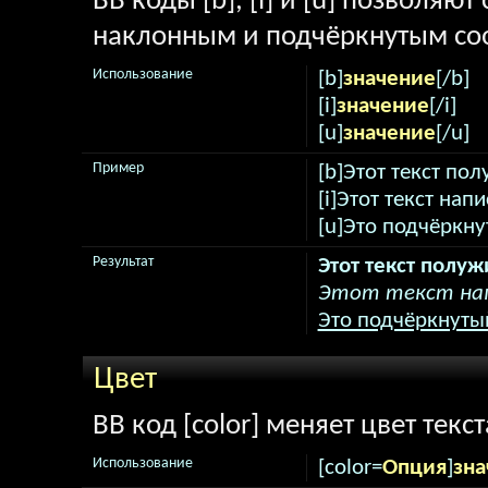
BB коды [b], [i] и [u] позволяю
наклонным и подчёркнутым соо
Использование
[b]
значение
[/b]
[i]
значение
[/i]
[u]
значение
[/u]
Пример
[b]Этот текст по
[i]Этот текст нап
[u]Это подчёркну
Результат
Этот текст полу
Этот текст нап
Это подчёркнутый
Цвет
BB код [color] меняет цвет текст
Использование
[color=
Опция
]
зна