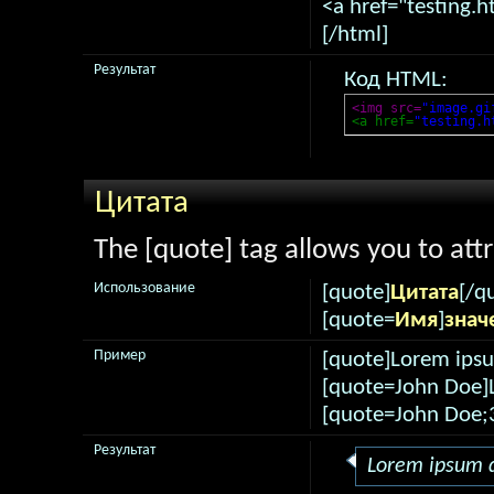
<a href="testing.h
[/html]
Результат
Код HTML:
<img src=
"image.gi
<a href=
"testing.h
Цитата
The [quote] tag allows you to att
Использование
[quote]
Цитата
[/q
[quote=
Имя
]
знач
Пример
[quote]Lorem ipsu
[quote=John Doe]L
[quote=John Doe;
Результат
Lorem ipsum d