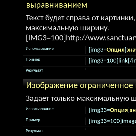
выравниванием
Текст будет справа от картинки
максимальную ширину.
[IMG3=100]http://www.sanctuary
Использование
[img3=
Опция
]
зна
Пример
[img3=100]link[/i
Результат
Изображение ограниченное
Задает только максимальную ш
Использование
[img33=
Опция
]
зн
Пример
[img33=100]image
Результат