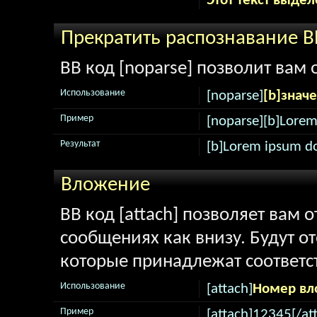
Этот текст выдел
Прекратить распознавание B
BB код [noparse] позволит вам
Использование
[noparse]
[b]знач
Пример
[noparse][b]Lorem
Результат
[b]Lorem ipsum do
Вложение
BB код [attach] позволяет вам
сообщениях как внизу. Будут о
которые принадлежат соответ
Использование
[attach]
Номер вл
Пример
[attach]12345[/at