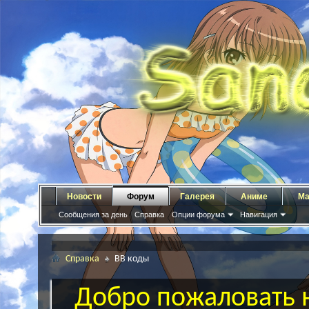
Новости
Форум
Галерея
Аниме
Ма
Сообщения за день
Справка
Опции форума
Навигация
Справка
BB коды
Добро пожаловать н