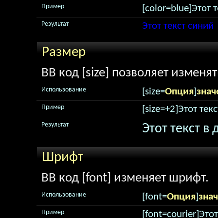
Пример
[color=blue]Этот т
Результат
Этот текст синий
Размер
BB код [size] позволяет изменя
Использование
[size=
Опция
]
знач
Пример
[size=+2]Этот тек
Результат
Этот текст в
Шрифт
BB код [font] изменяет шрифт.
Использование
[font=
Опция
]
зна
Пример
[font=courier]Это