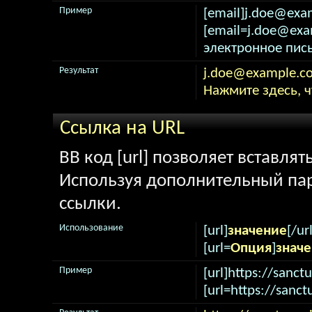
Пример
[email]j.doe@exa
[email=j.doe@ex
электронное пись
Результат
j.doe@example.c
Нажмите здесь, 
Ссылка на URL
BB код [url] позволяет вставля
Используя дополнительный пар
ссылки.
Использование
[url]
значение
[/url
[url=
Опция
]
знач
Пример
[url]https://sanctu
[url=https://sanct