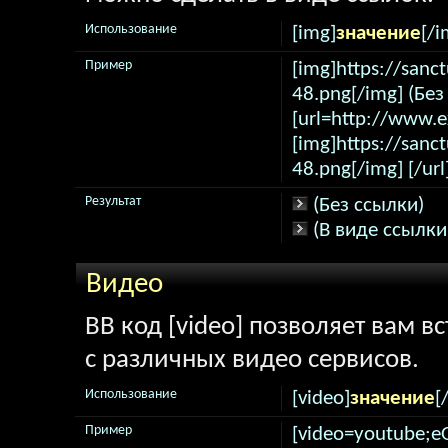
Использование
[img]
значение
[/i
Пример
[img]https://sanc
48.png[/img] (Без
[url=http://www.
[img]https://sanc
48.png[/img] [/url
Результат
(Без ссылки)
(В виде ссылки
Видео
BB код [video] позволяет вам 
с различных видео сервисов.
Использование
[video]
значение
[
Пример
[video=youtube;