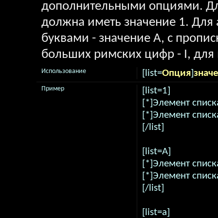
дополнительными опциями. Дл
должна иметь значение 1. Для 
буквами - значение A, с пропи
больших римских цифр - I, для 
Использование
[list=
Опция
]
знач
Пример
[list=1]
[*]Элемент списк
[*]Элемент списк
[/list]
[list=A]
[*]Элемент списк
[*]Элемент списк
[/list]
[list=a]