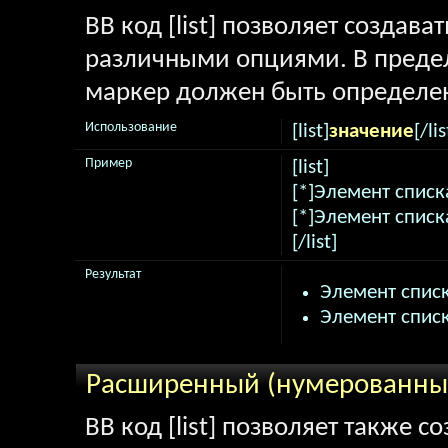
BB код [list] позволяет создав
различными опциями. В предел
маркер должен быть определен
Использование
[list]
значение
[/lis
Пример
[list]
[*]Элемент списк
[*]Элемент списк
[/list]
Результат
Элемент списк
Элемент списк
Расширенный (нумерованный
BB код [list] позволяет также 