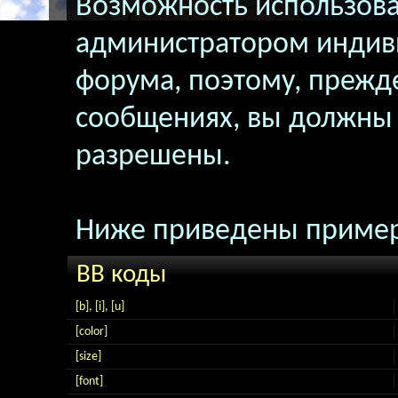
Возможность использова
администратором индив
форума, поэтому, прежд
сообщениях, вы должны 
разрешены.
Ниже приведены пример
BB коды
[b]
,
[i]
,
[u]
[color]
[size]
[font]