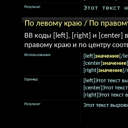
Этот текст н
Результат
По левому краю / По правом
BB коды [left], [right] и [cente
правому краю и по центру соот
Использование
[left]
значение
[/le
[center]
значение
[right]
значение
[/
Пример
[left]Этот текст 
[center]Этот текс
[right]Этот текст
Результат
Этот текст выров