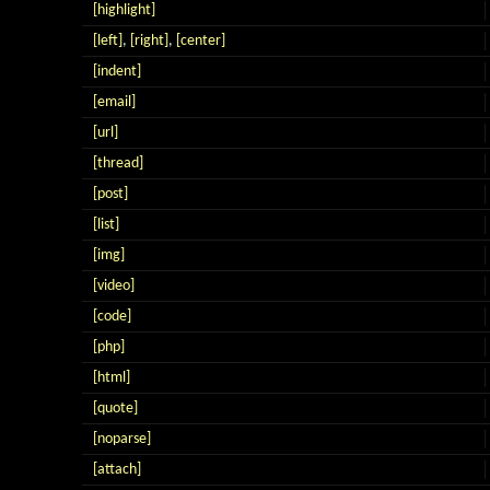
[highlight]
[left]
,
[right]
,
[center]
[indent]
[email]
[url]
[thread]
[post]
[list]
[img]
[video]
[code]
[php]
[html]
[quote]
[noparse]
[attach]