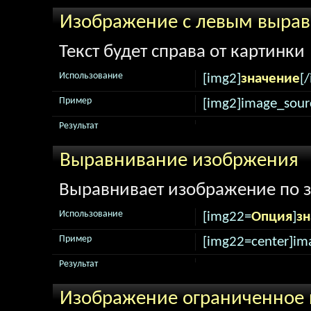
Изображение с левым выра
Текст будет справа от картинки
Использование
[img2]
значение
[
Пример
[img2]image_sour
Результат
Выравнивание изобржения
Выравнивает изображение по 
Использование
[img22=
Опция
]
зн
Пример
[img22=center]im
Результат
Изображение ограниченное 