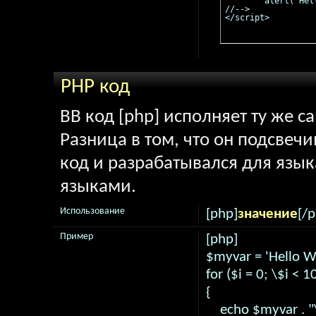
	alert("Hello world!");

//-->

</script>
PHP код
BB код [php] исполняет ту же с
Разница в том, что он подсвечи
код и разрабатывался для язык
языками.
Использование
[php]
значение
[/
Пример
[php]
$myvar = 'Hello Wo
for ($
i = 0; \$i < 1
{
echo $myvar . "