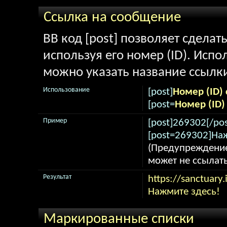
Ссылка на сообщение
BB код [post] позволяет сделат
используя его номер (ID). Исп
можно указать название ссылк
Использование
[post]
Номер (ID)
[post=
Номер (ID
Пример
[post]269302[/pos
[post=269302]Наж
(Предупреждение
может не ссылат
Результат
https://sanctuar
Нажмите здесь!
Маркированные списки