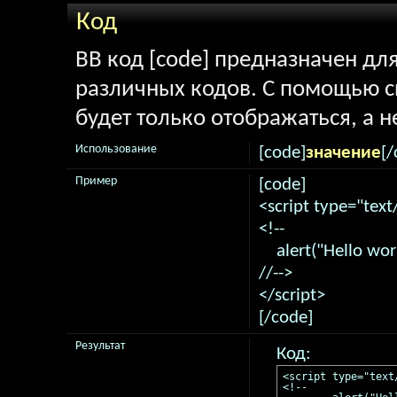
Код
BB код [code] предназначен д
различных кодов. С помощью 
будет только отображаться, а н
Использование
[code]
значение
[/
Пример
[code]
<script type="text
<!--
alert("Hello worl
//-->
</script>
[/code]
Результат
Код:
<script type="text/
<!--
