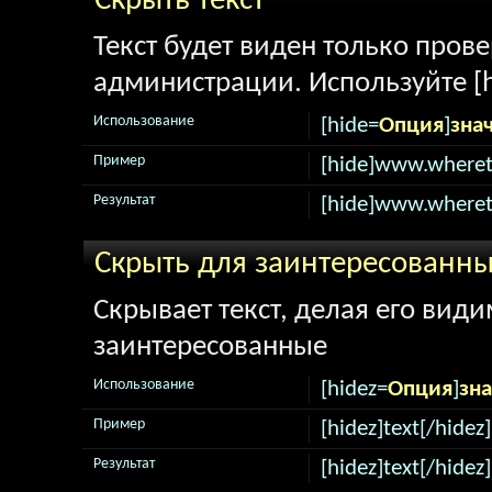
Скрыть текст
Текст будет виден только про
администрации. Используйте [h
Использование
[hide=
Опция
]
зна
Пример
[hide]www.wheret
Результат
[hide]www.wheret
Скрыть для заинтересованн
Скрывает текст, делая его вид
заинтересованные
Использование
[hidez=
Опция
]
зн
Пример
[hidez]text[/hidez]
Результат
[hidez]text[/hidez]