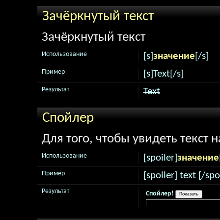
Зачёркнутый текст
Зачёркнутый текст
Использование
[s]
значение
[/s]
Пример
[s]Text[/s]
Результат
Text
Спойлер
Для того, чтобы увидеть текст 
Использование
[spoiler]
значение
Пример
[spoiler] text [/spo
Результат
Спойлер!