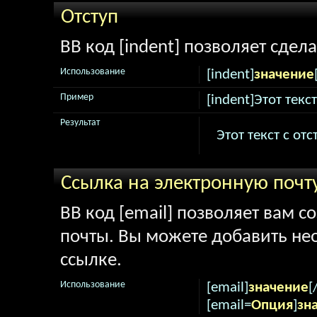
Отступ
BB код [indent] позволяет сдела
Использование
[indent]
значение
Пример
[indent]Этот текс
Результат
Этот текст с от
Ссылка на электронную почт
BB код [email] позволяет вам с
почты. Вы можете добавить не
ссылке.
Использование
[email]
значение
[
[email=
Опция
]
зн