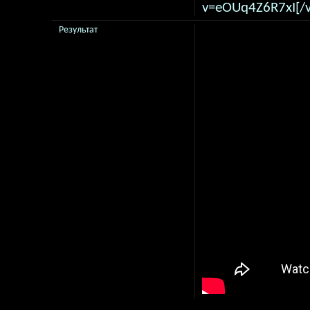
v=eOUq4Z6R7xI[/v
Результат