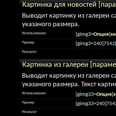
Картинка для новостей [пар
Выводит картинку из галереи са
указаного размера.
Использование
[gimg3=
Опция
]
зн
Пример
[gimg3=240]7542
Результат
Картинка из галереи [парам
Выводит картинку из галереи са
указаного размера. Текст карти
Использование
[gimg33=
Опция
]
з
Пример
[gimg33=240]754
Результат