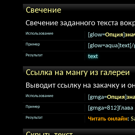
Свечение
Свечение заданного текста вокр
Использование
[glow=
Опция
]
зна
Пример
[glow=aqua]text[/
Результат
text
Ссылка на мангу из галереи
Выводит ссылку на закачку и о
Использование
[gmga=
Опция
]
зн
Пример
[gmga=812]Глава 
Результат
Читать онлайн
:
S