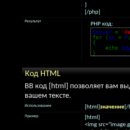
}
[/php]
Результат
PHP код:
$myvar
=
'H
for (
$i
=
0
{
echo
$m
}
Код HTML
BB код [html] позволяет вам в
вашем тексте.
Использование
[html]
значение
[/
Пример
[html]
<img src="image.gi