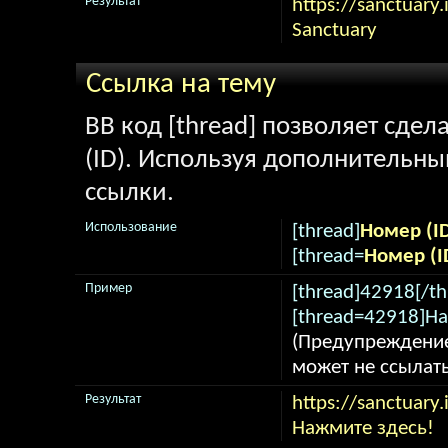
Результат
https://sanctuary.
Sanctuary
Ссылка на тему
BB код [thread] позволяет сдел
(ID). Используя дополнительны
ссылки.
Использование
[thread]
Номер (I
[thread=
Номер (I
Пример
[thread]42918[/th
[thread=42918]На
(Предупреждение
может не ссылат
Результат
https://sanctuary
Нажмите здесь!