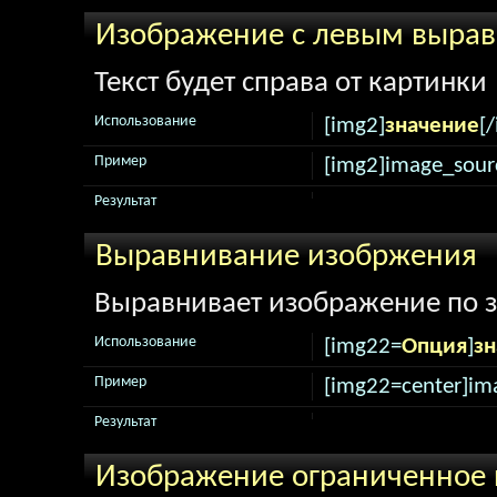
Изображение с левым выра
Текст будет справа от картинки
Использование
[img2]
значение
[
Пример
[img2]image_sour
Результат
Выравнивание изобржения
Выравнивает изображение по 
Использование
[img22=
Опция
]
зн
Пример
[img22=center]im
Результат
Изображение ограниченное 