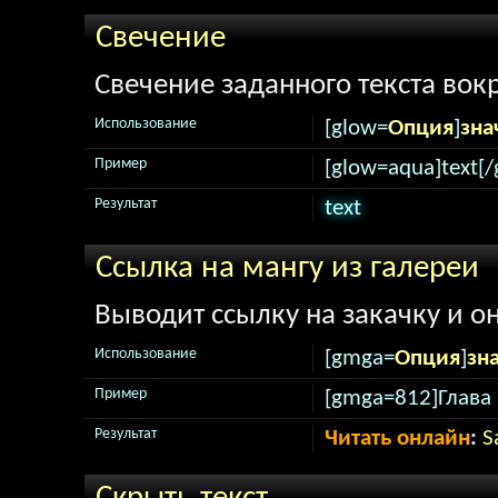
Свечение
Свечение заданного текста вокр
Использование
[glow=
Опция
]
зна
Пример
[glow=aqua]text[/
Результат
text
Ссылка на мангу из галереи
Выводит ссылку на закачку и о
Использование
[gmga=
Опция
]
зн
Пример
[gmga=812]Глава 
Результат
Читать онлайн
:
S