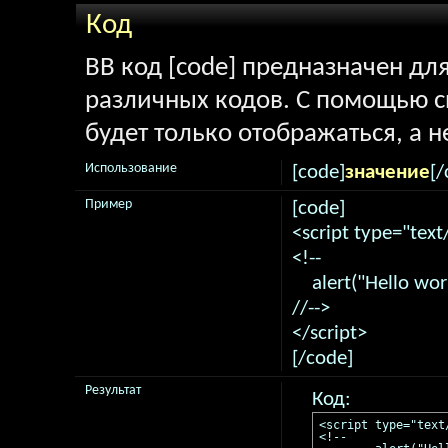
Код
BB код [code] предназначен д
различных кодов. С помощью 
будет только отображаться, а н
Использование
[code]
значение
[/
Пример
[code]
<script type="text
<!--
alert("Hello worl
//-->
</script>
[/code]
Результат
Код:
<script type="text/
<!--
