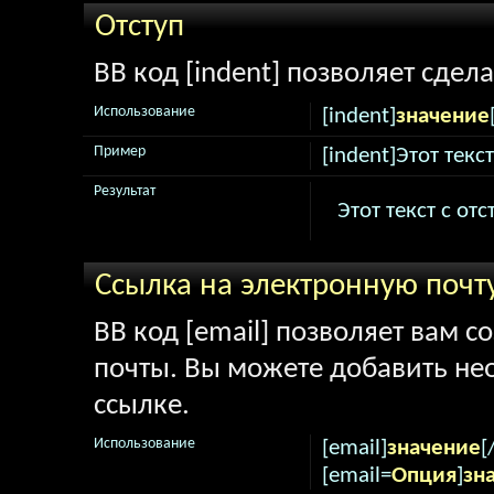
Отступ
BB код [indent] позволяет сдела
Использование
[indent]
значение
Пример
[indent]Этот текс
Результат
Этот текст с от
Ссылка на электронную почт
BB код [email] позволяет вам с
почты. Вы можете добавить не
ссылке.
Использование
[email]
значение
[
[email=
Опция
]
зн