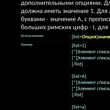
дополнительными опциями. Дл
должна иметь значение 1. Для 
буквами - значение A, с пропи
больших римских цифр - I, для 
Использование
[list=
Опция
]
знач
Пример
[list=1]
[*]Элемент списк
[*]Элемент списк
[/list]
[list=A]
[*]Элемент списк
[*]Элемент списк
[/list]
[list=a]