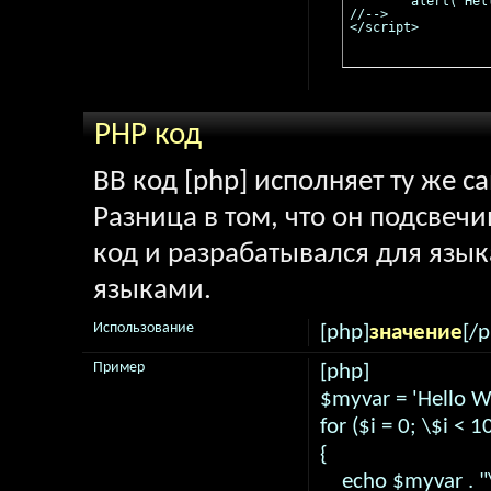
	alert("Hello world!");

//-->

</script>
PHP код
BB код [php] исполняет ту же с
Разница в том, что он подсвечи
код и разрабатывался для язык
языками.
Использование
[php]
значение
[/
Пример
[php]
$myvar = 'Hello Wo
for ($
i = 0; \$i < 1
{
echo $myvar . "