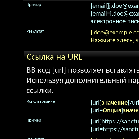
Пример
[email]j.doe@exa
[email=j.doe@ex
электронное пись
Результат
j.doe@example.c
Нажмите здесь, 
Ссылка на URL
BB код [url] позволяет вставля
Используя дополнительный пар
ссылки.
Использование
[url]
значение
[/url
[url=
Опция
]
знач
Пример
[url]https://sanctu
[url=https://sanct