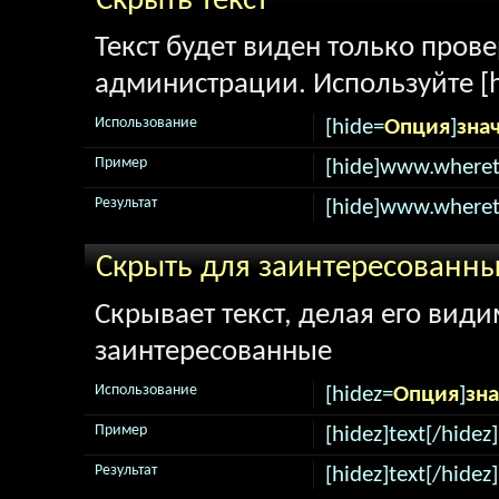
Скрыть текст
Текст будет виден только про
администрации. Используйте [h
Использование
[hide=
Опция
]
зна
Пример
[hide]www.wheret
Результат
[hide]www.wheret
Скрыть для заинтересованн
Скрывает текст, делая его вид
заинтересованные
Использование
[hidez=
Опция
]
зн
Пример
[hidez]text[/hidez]
Результат
[hidez]text[/hidez]