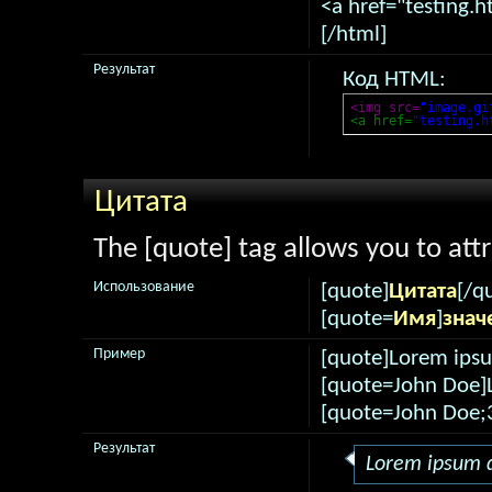
<a href="testing.h
[/html]
Результат
Код HTML:
<img src=
"image.gi
<a href=
"testing.h
Цитата
The [quote] tag allows you to att
Использование
[quote]
Цитата
[/q
[quote=
Имя
]
знач
Пример
[quote]Lorem ipsu
[quote=John Doe]L
[quote=John Doe;
Результат
Lorem ipsum d