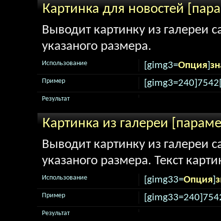
Картинка для новостей [пар
Выводит картинку из галереи са
указаного размера.
Использование
[gimg3=
Опция
]
зн
Пример
[gimg3=240]7542
Результат
Картинка из галереи [парам
Выводит картинку из галереи са
указаного размера. Текст карти
Использование
[gimg33=
Опция
]
з
Пример
[gimg33=240]754
Результат