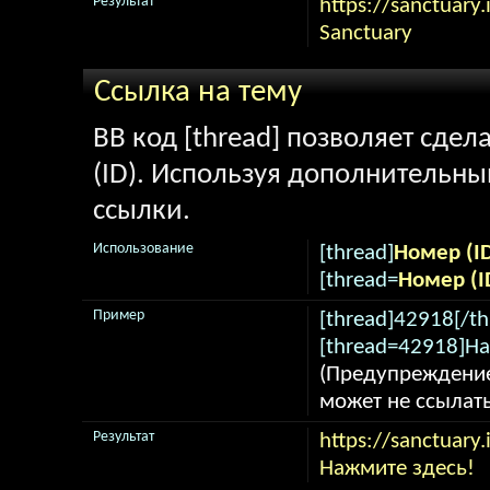
Результат
https://sanctuary.
Sanctuary
Ссылка на тему
BB код [thread] позволяет сдел
(ID). Используя дополнительны
ссылки.
Использование
[thread]
Номер (I
[thread=
Номер (I
Пример
[thread]42918[/th
[thread=42918]На
(Предупреждение
может не ссылат
Результат
https://sanctuary
Нажмите здесь!