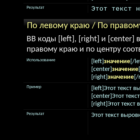
Этот текст н
Результат
По левому краю / По правом
BB коды [left], [right] и [cente
правому краю и по центру соот
Использование
[left]
значение
[/le
[center]
значение
[right]
значение
[/
Пример
[left]Этот текст 
[center]Этот текс
[right]Этот текст
Результат
Этот текст выров