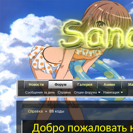
Новости
Форум
Галерея
Аниме
Ма
Сообщения за день
Справка
Опции форума
Навигация
Справка
BB коды
Добро пожаловать н