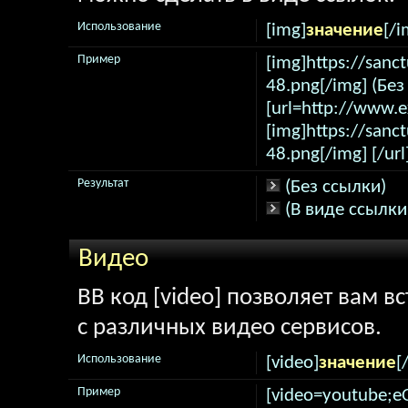
Использование
[img]
значение
[/i
Пример
[img]https://sanc
48.png[/img] (Без
[url=http://www.
[img]https://sanc
48.png[/img] [/url
Результат
(Без ссылки)
(В виде ссылки
Видео
BB код [video] позволяет вам 
с различных видео сервисов.
Использование
[video]
значение
[
Пример
[video=youtube;