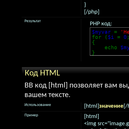
}
[/php]
Результат
PHP код:
$myvar
=
'H
for (
$i
=
0
{
echo
$m
}
Код HTML
BB код [html] позволяет вам в
вашем тексте.
Использование
[html]
значение
[/
Пример
[html]
<img src="image.gi