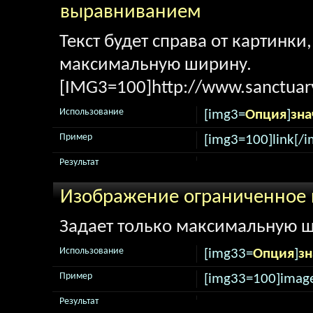
выравниванием
Текст будет справа от картинки
максимальную ширину.
[IMG3=100]http://www.sanctuary
Использование
[img3=
Опция
]
зна
Пример
[img3=100]link[/i
Результат
Изображение ограниченное
Задает только максимальную ш
Использование
[img33=
Опция
]
зн
Пример
[img33=100]image
Результат