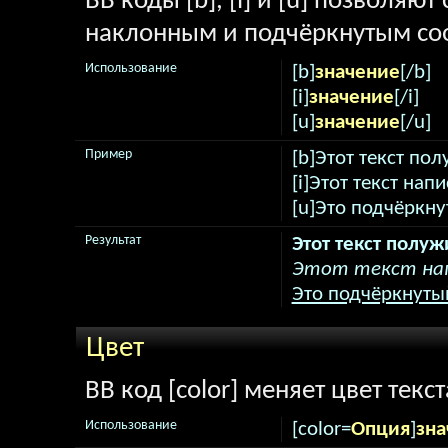
BB коды [b], [i] и [u] позволяю
наклонным и подчёркнутым соо
Использование
[b]
значение
[/b]
[i]
значение
[/i]
[u]
значение
[/u]
Пример
[b]Этот текст по
[i]Этот текст нап
[u]Это подчёркну
Результат
Этот текст полу
Этот текст нап
Это подчёркнутый
Цвет
BB код [color] меняет цвет текст
Использование
[color=
Опция
]
зна