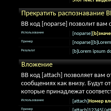
Этот текст выдел
Прекратить распознавание B
BB код [noparse] позволит вам
Использование
[noparse]
[b]знач
Пример
[noparse][b]Lorem
Результат
[b]Lorem ipsum do
Вложение
BB код [attach] позволяет вам
сообщениях как внизу. Будут о
которые принадлежат соответ
Использование
[attach]
Номер вл
Пример
[attach]12345[/at