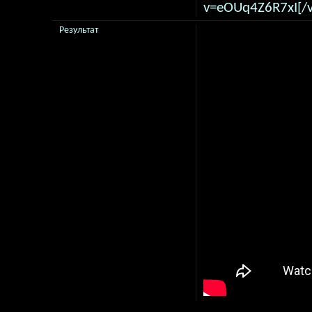
v=eOUq4Z6R7xI[/v
Результат