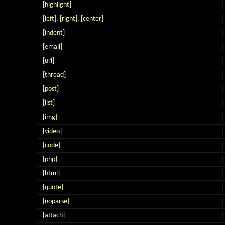
[highlight]
[left]
,
[right]
,
[center]
[indent]
[email]
[url]
[thread]
[post]
[list]
[img]
[video]
[code]
[php]
[html]
[quote]
[noparse]
[attach]