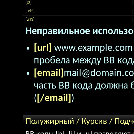
[t2]
[url2]
[url3]
Неправильное использо
[url]
www.example.co
пробела между BB кода
[email]
mail@domain.c
часть BB кода должна б
(
[/email]
)
Полужирный / Курсив / Под