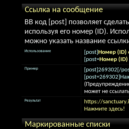
Ссылка на сообщение
BB код [post] позволяет сделат
используя его номер (ID). Исп
можно указать название ссылк
Использование
[post]
Номер (ID)
[post=
Номер (ID
Пример
[post]269302[/pos
[post=269302]Наж
(Предупреждение
может не ссылат
Результат
https://sanctuar
Нажмите здесь!
Маркированные списки