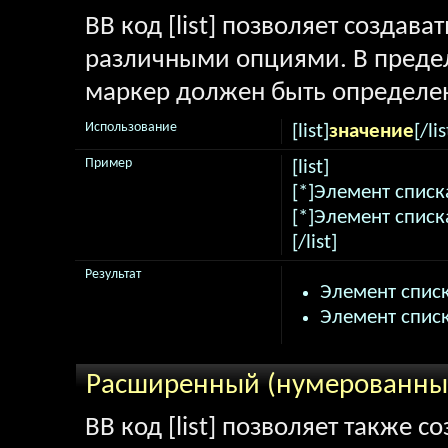
BB код [list] позволяет создав
различными опциями. В предел
маркер должен быть определен
Использование
[list]
значение
[/lis
Пример
[list]
[*]Элемент списк
[*]Элемент списк
[/list]
Результат
Элемент списк
Элемент списк
Расширенный (нумерованный
BB код [list] позволяет также 