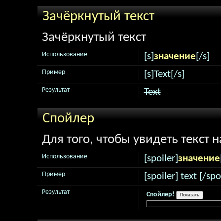
Зачёркнутый текст
Зачёркнутый текст
Использование
[s]
значение
[/s]
Пример
[s]Text[/s]
Результат
Text
Спойлер
Для того, чтобы увидеть текст 
Использование
[spoiler]
значение
Пример
[spoiler] text [/spo
Результат
Спойлер!