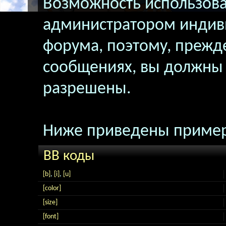
Возможность использова
администратором индив
форума, поэтому, прежд
сообщениях, вы должны 
разрешены.
Ниже приведены пример
BB коды
[b]
,
[i]
,
[u]
[color]
[size]
[font]