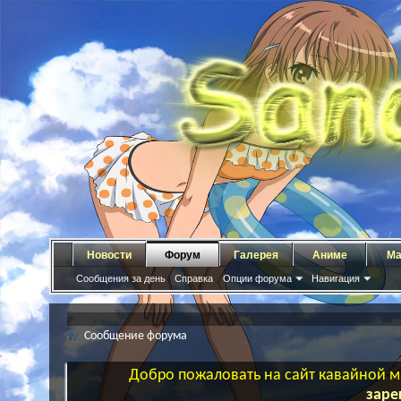
Новости
Форум
Галерея
Аниме
Ма
Сообщения за день
Справка
Опции форума
Навигация
Сообщение форума
Добро пожаловать на сайт кавайной ма
заре