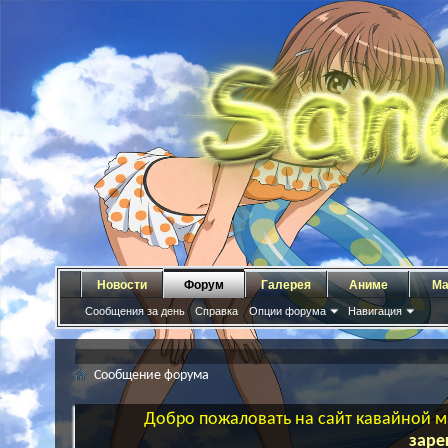
Новости
Форум
Галерея
Аниме
Ма
Сообщения за день
Справка
Опции форума
Навигация
Сообщение форума
Добро пожаловать на сайт кавайной ма
заре