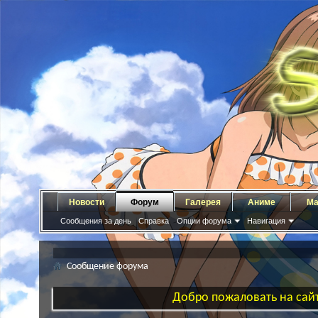
Новости
Форум
Галерея
Аниме
Ма
Сообщения за день
Справка
Опции форума
Навигация
Сообщение форума
Добро пожаловать на сайт