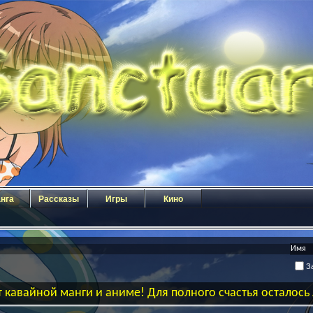
нга
Рассказы
Игры
Кино
За
 кавайной манги и аниме! Для полного счастья осталос