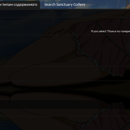
м типам содержимого
Search Sanctuary Gallery
If you select 'Поиск по галере