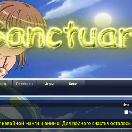
нга
Рассказы
Игры
Кино
За
 кавайной манги и аниме! Для полного счастья осталос