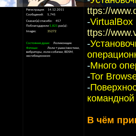
ttps://www.d
Регистрация
14.12.2011
Сообщений
5,745
-
VirtualBox
Сказал(а) спасибо
457
Поблагодарили
5,821
раз(а)
ttps://www.
Images
35272
-
Установоч
Состояние души
Лоликонщик
Фетиши
Лоли + ушки/хвостики,
операцион
вибраторы, лоли-собачки, BDSM,
эксгибиционизм
-
Много опе
-
Tor Browse
-
Поверхнос
командной с
В чём при