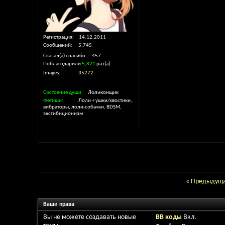
Регистрация
14.12.2011
Сообщений
5,745
Сказал(а) спасибо
457
Поблагодарили
5,821
раз(а)
Images
35272
Состояние души
Лоликонщик
Фетиши
Лоли + ушки/хвостики,
вибраторы, лоли-собачки, BDSM,
эксгибиционизм
«
Предыдуща
Ваши права
Вы
не можете
создавать новые
BB коды
Вкл.