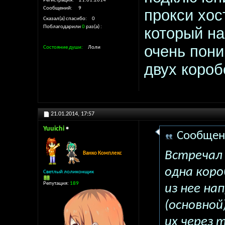
Регистрация
21.01.2014
Сообщений
9
прокси хос
Сказал(а) спасибо
0
Поблагодарили
0
раз(а)
который на
очень пон
Состояние души
Лоли
двух короб
21.01.2014,
17:57
Yuuichi
Сообщен
Встречал
Ванко Комплекс
одна коро
Светлый лоликонщик
Репутация:
189
из нее на
(основно
их через 