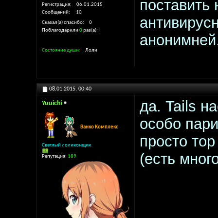
поставить 
Регистрация
06.01.2015
Сообщений
10
антивирусн
Сказал(а) спасибо
0
Поблагодарили
0
раз(а)
анонимней.
Состояние души
Лоли
08.01.2015,
00:40
да. Tails 
Yuuichi
особо пари
Ванко Комплекс
просто тор
Светлый лоликонщик
(есть мног
Репутация:
189