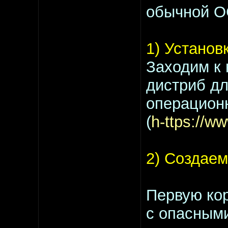
обычной О
1) Установ
Заходим к 
дистриб д
операцион
(
h-ttps://w
2) Создаем
Первую ко
с опасными