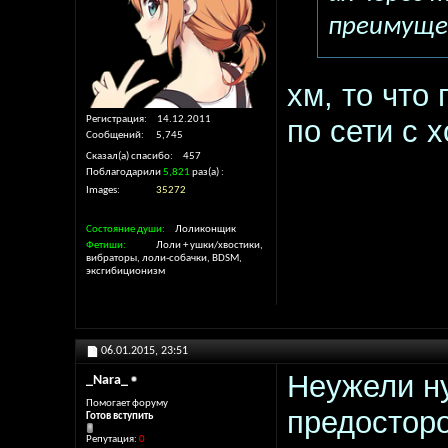
преимущес
хм, то что
Регистрация
14.12.2011
по сети с 
Сообщений
5,745
Сказал(а) спасибо
457
Поблагодарили
5,821
раз(а)
Images
35272
Состояние души
Лоликонщик
Фетиши
Лоли + ушки/хвостики,
вибраторы, лоли-собачки, BDSM,
эксгибиционизм
06.01.2015,
23:51
Неужели н
_Nara_
Помогает форуму
предосторо
Готов вступить
Репутация:
0