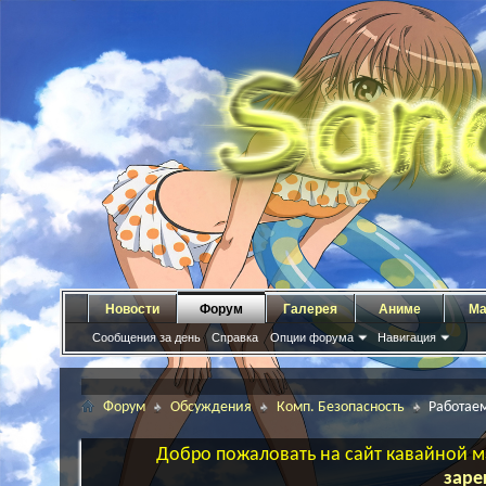
Новости
Форум
Галерея
Аниме
Ма
Сообщения за день
Справка
Опции форума
Навигация
Форум
Обсуждения
Комп. Безопасность
Работае
Добро пожаловать на сайт кавайной ма
заре