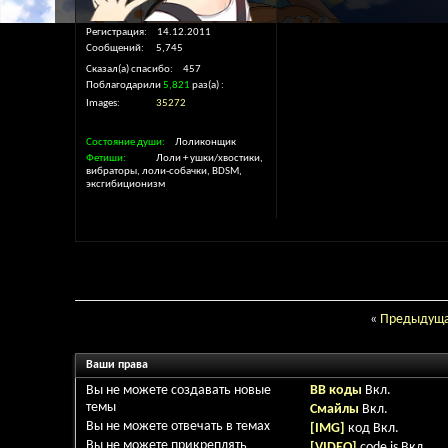
Регистрация
14.12.2011
Сообщений
5,745
Сказал(а) спасибо
457
Поблагодарили
5,821
раз(а)
Images
35272
Состояние души
Лоликонщик
Фетиши
Лоли + ушки/хвостики,
вибраторы, лоли-собачки, BDSM,
эксгибиционизм
«
Предыдуща
Ваши права
Вы
не можете
создавать новые
BB коды
Вкл.
темы
Смайлы
Вкл.
Вы
не можете
отвечать в темах
[IMG]
код
Вкл.
Вы
не можете
прикреплять
[VIDEO]
code is
Вкл.