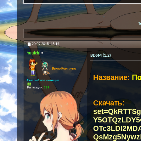
Т
20.09.2018,
16:15
Yuuichi
BDSM (1,2)
Ванко Комплекс
По
Название:
Светлый лоликонщик
Репутация:
189
Скачать:
set=QkRTTS
Y5OTQzLDY5
OTc3LDI2MD
QsMzg5Nyw