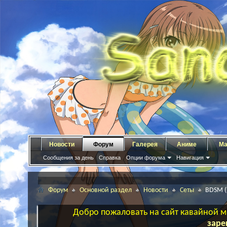
Новости
Форум
Галерея
Аниме
Ма
Сообщения за день
Справка
Опции форума
Навигация
Форум
Основной раздел
Новости
Сеты
BDSM (
Добро пожаловать на сайт кавайной ма
заре