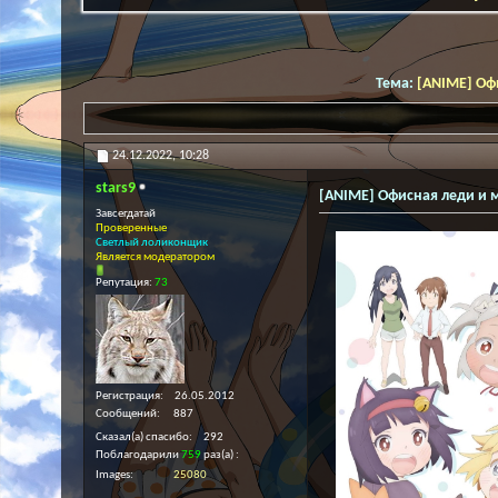
Тема:
[ANIME] Оф
24.12.2022,
10:28
stars9
[ANIME] Офисная леди и
Завсегдатай
Проверенные
Светлый лоликонщик
Является модератором
Репутация:
73
Регистрация
26.05.2012
Сообщений
887
Сказал(а) спасибо
292
Поблагодарили
759
раз(а)
Images
25080