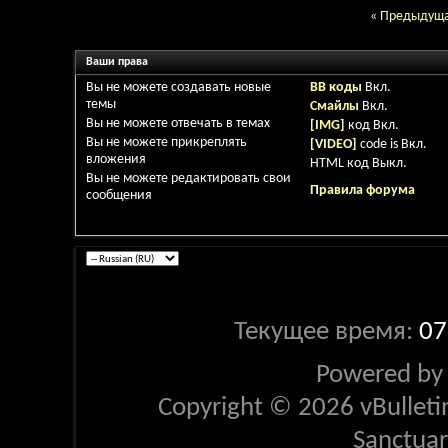
«
Предыдуща
Ваши права
Вы
не можете
создавать новые
BB коды
Вкл.
темы
Смайлы
Вкл.
Вы
не можете
отвечать в темах
[IMG]
код
Вкл.
Вы
не можете
прикреплять
[VIDEO]
code is
Вкл.
вложения
HTML код
Выкл.
Вы
не можете
редактировать свои
Правила форума
сообщения
Текущее время:
07
Powered b
Copyright © 2026 vBulletin 
Sanctua