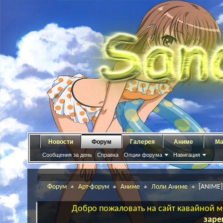
Новости
Форум
Галерея
Аниме
Ма
Сообщения за день
Справка
Опции форума
Навигация
Форум
Арт-форум
Аниме
Лоли Аниме
[ANIME]
Добро пожаловать на сайт кавайной ма
заре