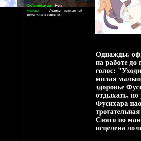
Состояние души
Нека
Фетиши
Лоликон, неко, хентай-
романтика, в основном.
Однажды, офи
на работе до
голос: "Уход
милая малыш
здоровье Фус
отдыхать, но
Фусихара нао
трогательная
Снято по ман
исцелена лол