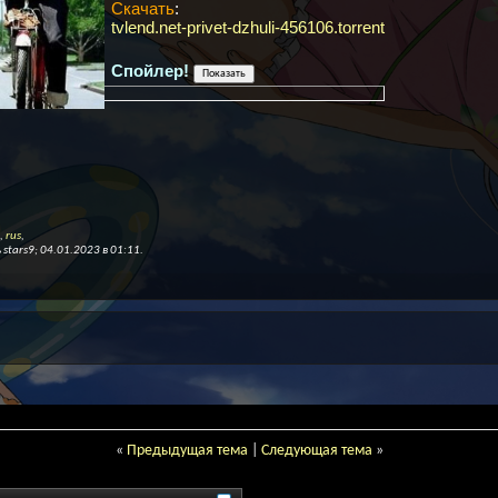
Скачать
:
tvlend.net-privet-dzhuli-456106.torrent
Спойлер!
,
rus
,
stars9; 04.01.2023 в
01:11
.
«
Предыдущая тема
|
Следующая тема
»