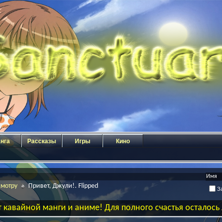
нга
Рассказы
Игры
Кино
смотру
Привет, Джули!. Flipped
За
 кавайной манги и аниме! Для полного счастья осталос