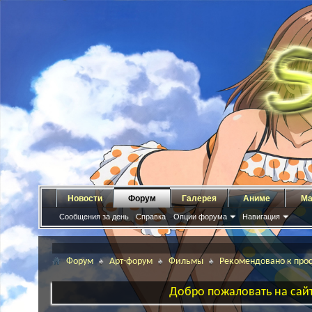
Новости
Форум
Галерея
Аниме
Ма
Сообщения за день
Справка
Опции форума
Навигация
Форум
Арт-форум
Фильмы
Рекомендовано к про
Добро пожаловать на сайт