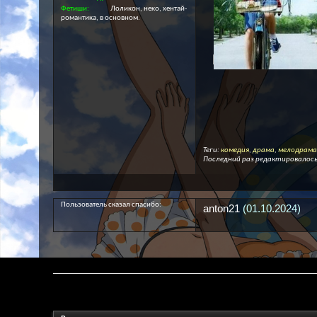
Фетиши
Лоликон, неко, хентай-
романтика, в основном.
Теги:
комедия
,
драма
,
мелодрама
Последний раз редактировалось 
Пользователь сказал cпасибо:
anton21
(01.10.2024)