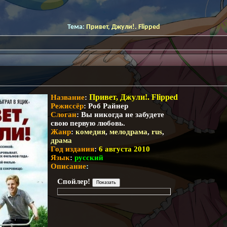
Тема:
Привет, Джули!. Flipped
Привет, Джули!. Flipped
Название
:
Режиссёр
: Роб Райнер
Слоган
: Вы никогда не забудете
свою первую любовь.
Жанр
:
комедия
,
мелодрама
,
rus
,
драма
Год издания
:
6 августа 2010
Язык
:
русский
Описание
:
Спойлер!