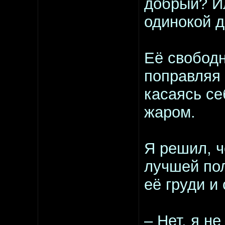
добрый? Ил
одинокой д
Её свободн
поправляя 
касаясь се
жаром.
Я решил, ч
лучшей пол
её груди и 
– Нет, я не