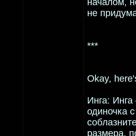
началом, н
не придума
***
Okay, here'
Инга: Инга
одиночка 
соблазните
размера, п