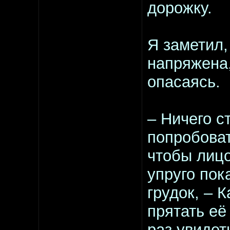
дорожку.
Я заметил,
напряжена,
опасаясь.
– Ничего с
попробоват
чтобы лицо
упруго по
грудок, – 
прятать её
раз увидет