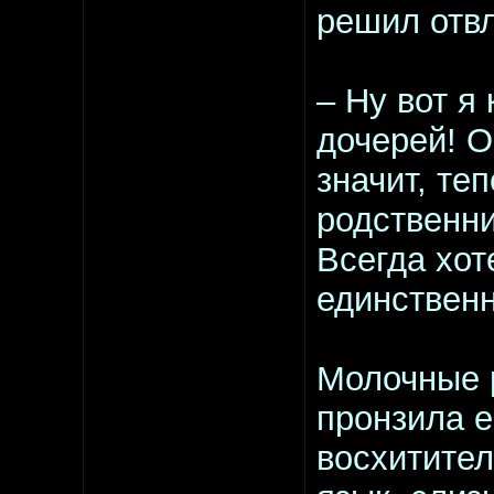
решил отвл
– Ну вот я
дочерей! О
значит, те
родственни
Всегда хот
единственн
Молочные 
пронзила е
восхитител