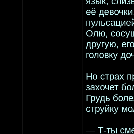
язык, слиз
её девочки
пульсацией
Олю, сосу
другую, ег
головку доч
Но страх п
захочет бо
Грудь боле
струйку мо
— Т-ты см