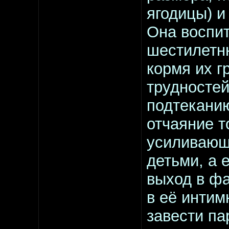
ягодицы) 
Она воспи
шестилетн
кормя их г
трудностей
подтеканию
отчаяние т
усиливающ
детьми, а 
выход в фа
в её интим
завести па