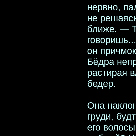
нервно, па
не решаясь
ближе. — Т
говоришь..
он причмо
Бёдра непр
растирая в
бедер.
Она наклон
груди, буд
его волосы