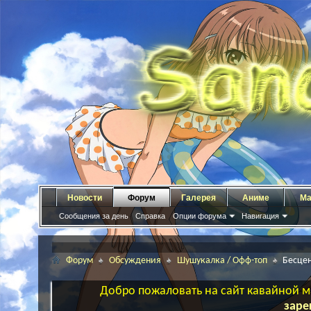
Новости
Форум
Галерея
Аниме
Ма
Сообщения за день
Справка
Опции форума
Навигация
Форум
Обсуждения
Шушукалка / Офф-топ
Бесцен
Добро пожаловать на сайт кавайной ма
заре