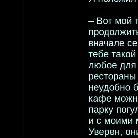
– Вот мой
продолжить
вначале се
тебе такой
любое для 
рестораны 
неудобно б
кафе можно
парку погу
и с моими
Уверен, он