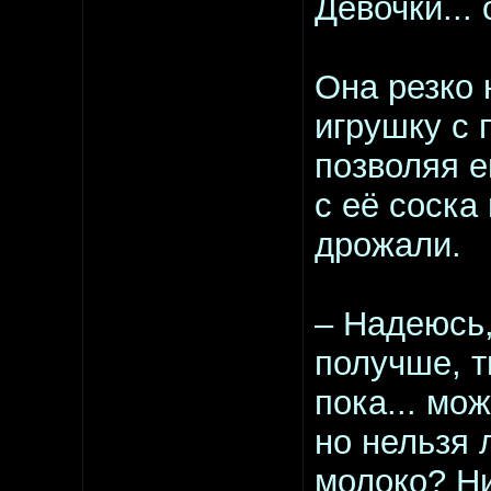
Девочки... 
Она резко 
игрушку с 
позволяя е
с её соска
дрожали.
– Надеюсь,
получше, т
пока... мо
но нельзя 
молоко? Ни