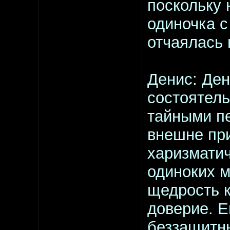
поскольку 
одиночка с
отчаялась 
Денис: Ден
состоятель
тайными п
внешне пр
харизмати
одиноких м
щедрость к
доверие. Е
беззащитны