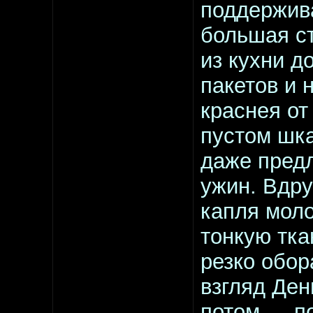
поддержива
большая ст
из кухни д
пакетов и 
краснея от
пустом шка
даже пред
ужин. Вдру
капля моло
тонкую тка
резко обор
взгляд Ден
потом — по