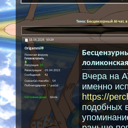
Тема:
Бесцензурный AI-чат, 
18.04.2026,
10:29
Origammi
Бесцензурны
Помогает форуму
Готов вступить
лоликонская
Репутация:
25
Регистрация
05.04.2022
Вчера на A
Сообщений
42
Сказал(а) спасибо
54
именно исп
Поблагодарили
17
раз(а)
https://per
Состояние души
Шота
подобных в
упоминание
раньше поп