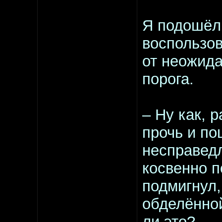
Я подошёл 
воспользов
от неожида
порога.
– Ну как, 
прочь и по
несправедл
косвенно п
подмигнул,
обделённо
ли это?