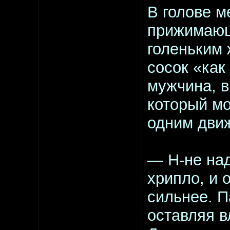
В голове м
прижимающ
голеньким
сосок «как 
мужчина, в
который мо
одним дви
— Н-не над
хрипло, и 
сильнее. П
оставляя в