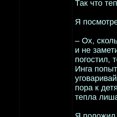
Так что те
Я посмотре
– Ох, скол
и не замет
погостил, т
Инга попыт
уговаривай
пора к дет
тепла лиша
Я положил 