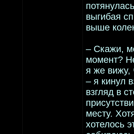
потянулась
выгибая сп
выше коле
– Скажи, м
момент? Не
я же вижу,
– я кинул в
взгляд в с
присутстви
месту. Хот
хотелось э