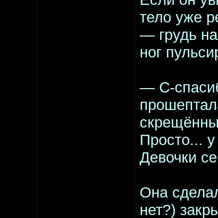
тело уже р
— грудь на
ног пульси
— С-спасиб
прошептала
скрещённы
Просто... у
Девочки се
Она сделал
нет?) закр