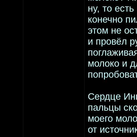
ну, то есть
конечно пи
этом не ос
и провёл р
поглажива
молоко и д
попробоват
Сердце Инг
пальцы ско
моего моло
от источни