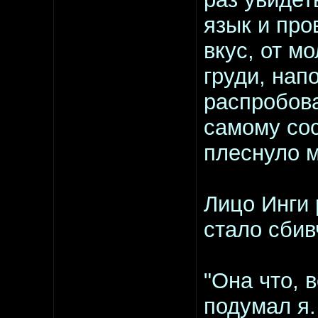
язык и про
вкус, от м
груди, нап
распробова
самому сос
плеснуло м
Лицо Инги 
стало сби
"Она что, 
подумал я.