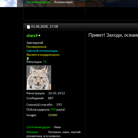
Состояние души
Лоликонщик
01.06.2026,
17:58
Привет! Заходи, осваи
stars9
Завсегдатай
Проверенные
Светлый лоликонщик
Является модератором
Репутация:
73
Регистрация
26.05.2012
Сообщений
887
Сказал(а) спасибо
292
Поблагодарили
759
раз(а)
Images
25080
Состояние души
Нека
Фетиши
Лоликон, неко, хентай-
романтика, в основном.