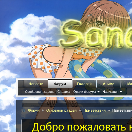
Новости
Форум
Галерея
Аниме
Ма
Сообщения за день
Справка
Опции форума
Навигация
Форум
Основной раздел
Приветствия
Приветств
Добро пожаловать н