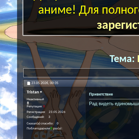
аниме! Для полног
зарегис
Тема:
23.05.2026,
00:35
Tristan
Приветствие
Неактивный
Рад видеть единомыш
Репутация:
0
Регистрация
23.05.2026
Сообщений
3
Сказал(а) спасибо
0
Поблагодарили
0
раз(а)