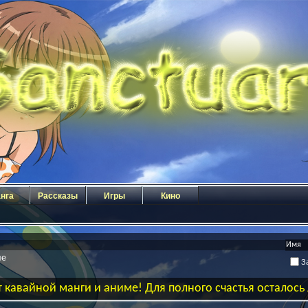
нга
Рассказы
Игры
Кино
ие
За
 кавайной манги и аниме! Для полного счастья осталос