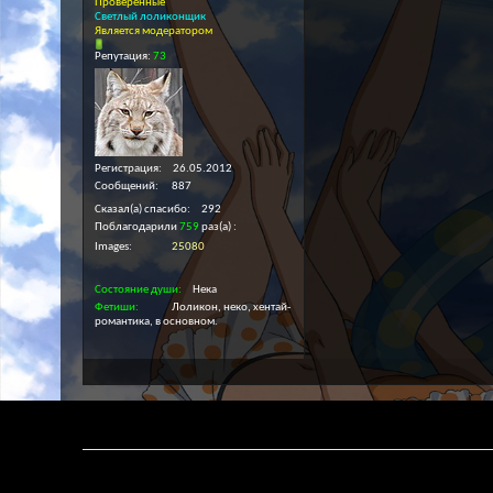
Проверенные
Светлый лоликонщик
Является модератором
Репутация:
73
Регистрация
26.05.2012
Сообщений
887
Сказал(а) спасибо
292
Поблагодарили
759
раз(а)
Images
25080
Состояние души
Нека
Фетиши
Лоликон, неко, хентай-
романтика, в основном.