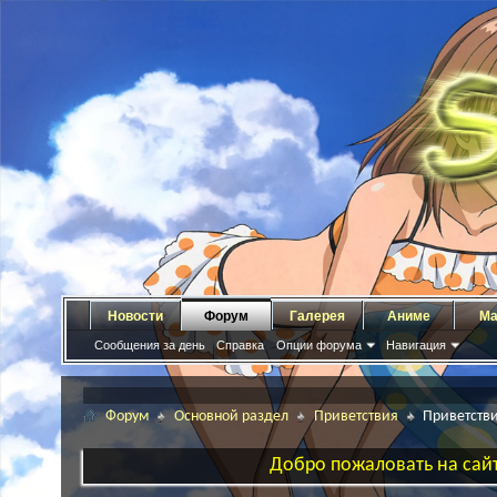
Новости
Форум
Галерея
Аниме
Ма
Сообщения за день
Справка
Опции форума
Навигация
Форум
Основной раздел
Приветствия
Приветств
Добро пожаловать на сайт