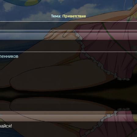
Тема:
Приветствие
ленников
вайся!