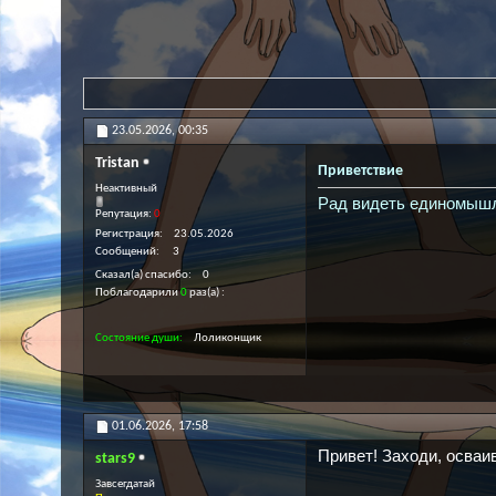
23.05.2026,
00:35
Tristan
Приветствие
Неактивный
Рад видеть единомыш
Репутация:
0
Регистрация
23.05.2026
Сообщений
3
Сказал(а) спасибо
0
Поблагодарили
0
раз(а)
Состояние души
Лоликонщик
01.06.2026,
17:58
Привет! Заходи, осваи
stars9
Завсегдатай