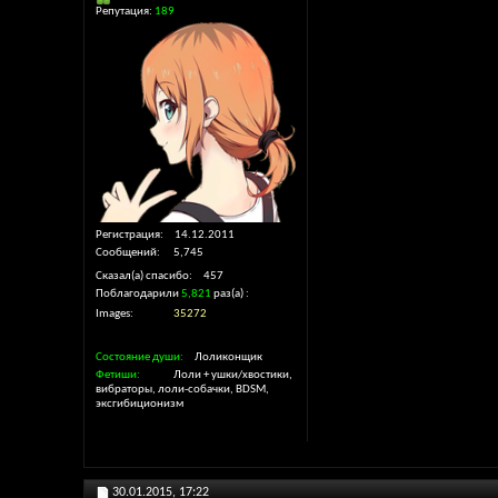
Репутация:
189
Регистрация
14.12.2011
Сообщений
5,745
Сказал(а) спасибо
457
Поблагодарили
5,821
раз(а)
Images
35272
Состояние души
Лоликонщик
Фетиши
Лоли + ушки/хвостики,
вибраторы, лоли-собачки, BDSM,
эксгибиционизм
30.01.2015,
17:22