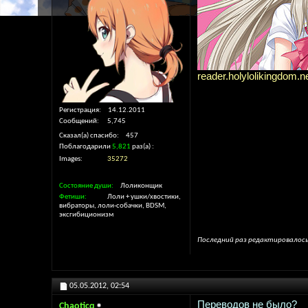
reader.holylolikingdom.n
Регистрация
14.12.2011
Сообщений
5,745
Сказал(а) спасибо
457
Поблагодарили
5,821
раз(а)
Images
35272
Состояние души
Лоликонщик
Фетиши
Лоли + ушки/хвостики,
вибраторы, лоли-собачки, BDSM,
эксгибиционизм
Последний раз редактировалось 
05.05.2012,
02:54
Переводов не было?
Chaoticq