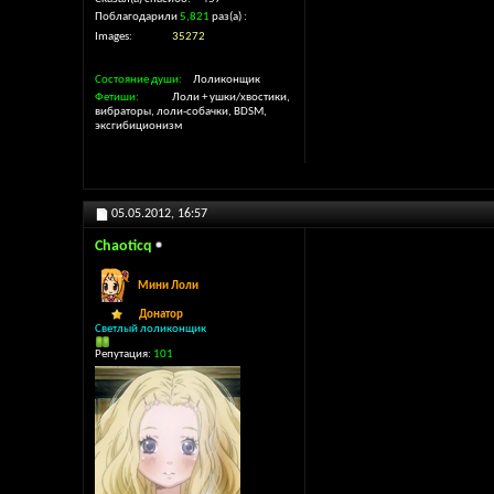
Поблагодарили
5,821
раз(а)
Images
35272
Состояние души
Лоликонщик
Фетиши
Лоли + ушки/хвостики,
вибраторы, лоли-собачки, BDSM,
эксгибиционизм
05.05.2012,
16:57
Chaoticq
Мини Лоли
Донатор
Светлый лоликонщик
Репутация:
101