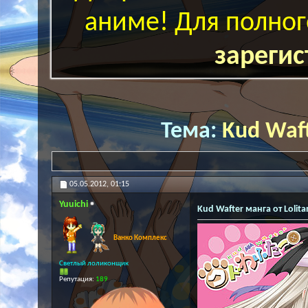
аниме! Для полног
зарегис
Тема:
Kud Waft
05.05.2012,
01:15
Yuuichi
Kud Wafter манга от Lolita
Ванко Комплекс
Светлый лоликонщик
Репутация:
189