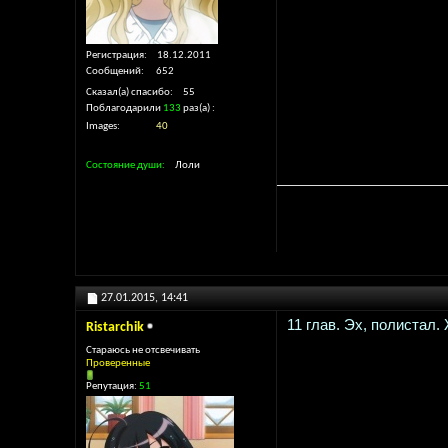
Регистрация
18.12.2011
Сообщений
652
Сказал(а) спасибо
55
Поблагодарили
133
раз(а)
Images
40
Состояние души
Лоли
And my so
27.01.2015,
14:41
11 глав. Эх, полистал
Ristarchik
Стараюсь не отсвечивать
Проверенные
Репутация:
51