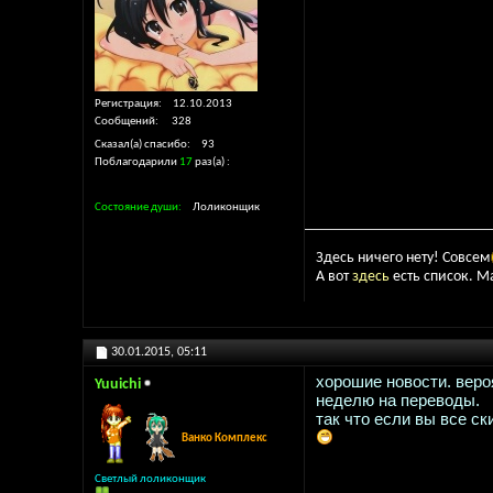
Регистрация
12.10.2013
Сообщений
328
Сказал(а) спасибо
93
Поблагодарили
17
раз(а)
Состояние души
Лоликонщик
Здесь ничего нету! Совсем
А вот
здесь
есть список. М
30.01.2015,
05:11
хорошие новости. веро
Yuuichi
неделю на переводы.
так что если вы все с
Ванко Комплекс
Светлый лоликонщик