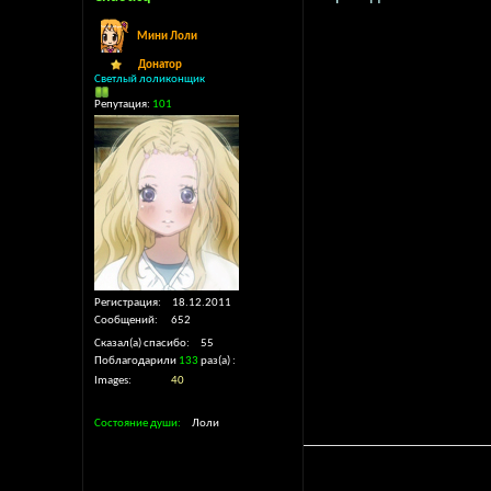
Мини Лоли
Донатор
Светлый лоликонщик
Репутация:
101
Регистрация
18.12.2011
Сообщений
652
Сказал(а) спасибо
55
Поблагодарили
133
раз(а)
Images
40
Состояние души
Лоли
And my so