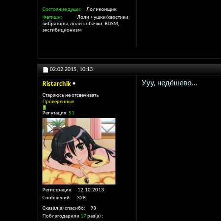
Состояние души
Лоликонщик
Фетиши
Лоли + ушки/хвостики,
вибраторы, лоли-собачки, BDSM,
эксгибиционизм
02.02.2015,
10:13
Ууу, недёшево...
Ristarchik
Стараюсь не отсвечивать
Проверенные
Репутация:
51
Регистрация
12.10.2013
Сообщений
328
Сказал(а) спасибо
93
Поблагодарили
17
раз(а)