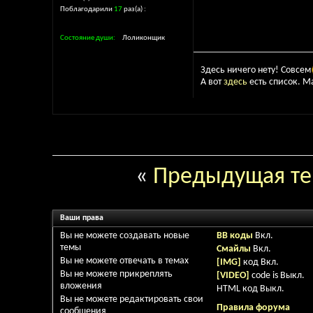
Поблагодарили
17
раз(а)
Состояние души
Лоликонщик
Здесь ничего нету! Совсем
А вот
здесь
есть список. М
«
Предыдущая т
Ваши права
Вы
не можете
создавать новые
BB коды
Вкл.
темы
Смайлы
Вкл.
Вы
не можете
отвечать в темах
[IMG]
код
Вкл.
Вы
не можете
прикреплять
[VIDEO]
code is
Выкл.
вложения
HTML код
Выкл.
Вы
не можете
редактировать свои
Правила форума
сообщения