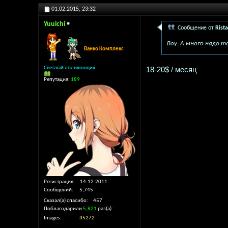
01.02.2015,
23:32
Yuuichi
Сообщение от
Rista
Воу. А много надо 
Ванко Комплекс
Светлый лоликонщик
18-20$ / месяц
Репутация:
189
Регистрация
14.12.2011
Сообщений
5,745
Сказал(а) спасибо
457
Поблагодарили
5,821
раз(а)
Images
35272