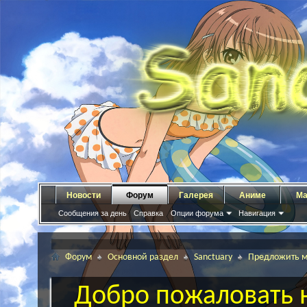
Новости
Форум
Галерея
Аниме
Ма
Сообщения за день
Справка
Опции форума
Навигация
Форум
Основной раздел
Sanctuary
Предложить м
Добро пожаловать н