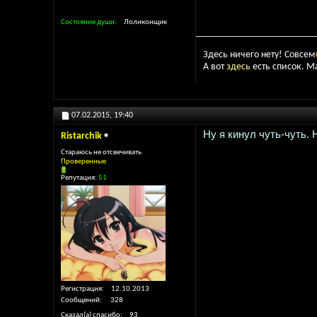
Состояние души
Лоликонщик
Здесь ничего нету! Совсем
А вот
здесь
есть список. М
07.02.2015,
19:40
Ну я кинул чуть-чуть. 
Ristarchik
Стараюсь не отсвечивать
Проверенные
Репутация:
51
Регистрация
12.10.2013
Сообщений
328
Сказал(а) спасибо
93