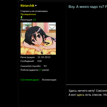
Ristarchik
Воу. А много надо то?
Стараюсь не отсвечивать
Проверенные
Репутация:
51
Регистрация
12.10.2013
Сообщений
328
Сказал(а) спасибо
93
Поблагодарили
17
раз(а)
Состояние души
Лоликонщик
Здесь ничего нету! Совсем
А вот
здесь
есть список. М