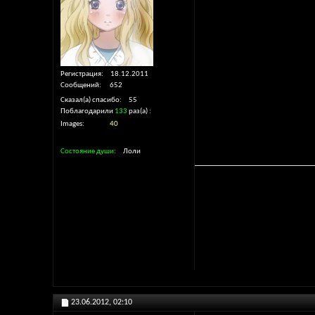
Регистрация
18.12.2011
Сообщений
652
Сказал(а) спасибо
55
Поблагодарили
133
раз(а)
Images
40
Состояние души
Лоли
And my sou
Sha
23.06.2012,
02:10