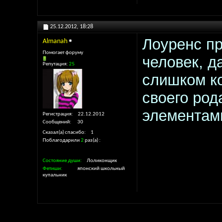
25.12.2012,
18:28
Лоуренс пр
Almanah
Помогает форуму
человек, д
Репутация:
25
слишком ко
своего род
элементам
Регистрация
22.12.2012
Сообщений
30
Сказал(а) спасибо
1
Поблагодарили
2
раз(а)
Состояние души
Лоликонщик
Фетиши
японский школьный
купальник