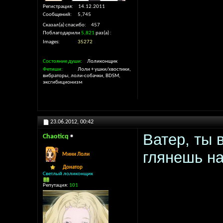
Регистрация
14.12.2011
Сообщений
5,745
Сказал(а) спасибо
457
Поблагодарили
5,821
раз(а)
Images
35272
Состояние души
Лоликонщик
Фетиши
Лоли + ушки/хвостики,
вибраторы, лоли-собачки, BDSM,
эксгибиционизм
23.06.2012,
00:42
Ватер, ты 
Chaoticq
глянешь н
Мини Лоли
Донатор
Светлый лоликонщик
Репутация:
101