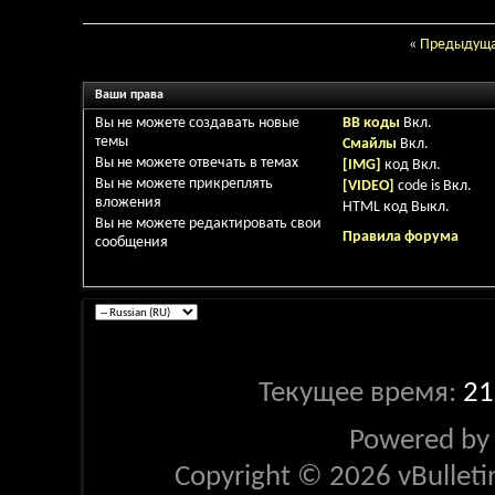
«
Предыдуща
Ваши права
Вы
не можете
создавать новые
BB коды
Вкл.
темы
Смайлы
Вкл.
Вы
не можете
отвечать в темах
[IMG]
код
Вкл.
Вы
не можете
прикреплять
[VIDEO]
code is
Вкл.
вложения
HTML код
Выкл.
Вы
не можете
редактировать свои
Правила форума
сообщения
Текущее время:
21
Powered b
Copyright © 2026 vBulletin 