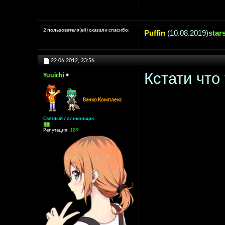
2 пользователя(ей) сказали cпасибо:
Puffin
(10.08.2019)
star
22.06.2012,
23:56
Кстати что
Yuuichi
Ванко Комплекс
Светлый лоликонщик
Репутация:
189