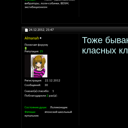
вибраторы, лоли-собачки, BDSM,
эксгибиционизм
24.12.2012,
21:47
Тоже бываю
Almanah
Помогает форуму
класных к
Репутация:
25
Регистрация
22.12.2012
Сообщений
30
Сказал(а) спасибо
1
Поблагодарили
2
раз(а)
Состояние души
Лоликонщик
Фетиши
японский школьный
купальник