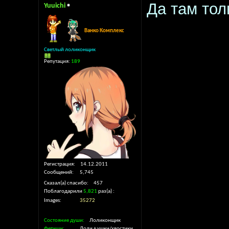
Да там тол
Yuuichi
Ванко Комплекс
Светлый лоликонщик
Репутация:
189
Регистрация
14.12.2011
Сообщений
5,745
Сказал(а) спасибо
457
Поблагодарили
5,821
раз(а)
Images
35272
Состояние души
Лоликонщик
Фетиши
Лоли + ушки/хвостики,