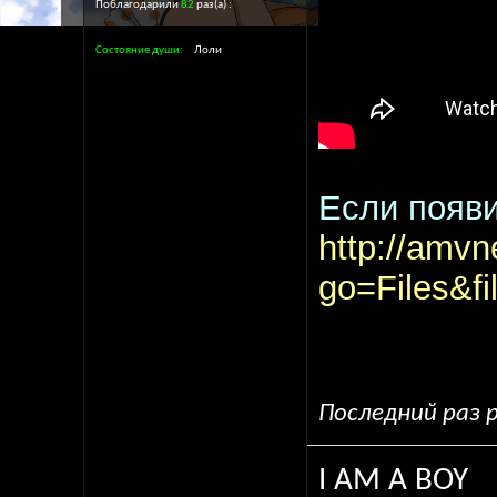
Поблагодарили
82
раз(а)
Состояние души
Лоли
Если появи
http://amvn
go=Files&f
Последний раз р
I AM A BOY