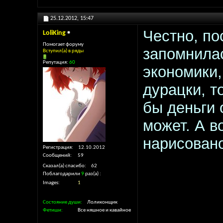
25.12.2012,
15:47
Честно, по
LoliKing
Помогает форуму
запомнилас
Вступил(а) в ряды
Репутация:
60
экономики,
дурацки, т
бы деньги 
может. А 
нарисован
Регистрация
12.10.2012
Сообщений
59
Сказал(а) спасибо
62
Поблагодарили
9
раз(а)
Images
1
Состояние души
Лоликонщик
Фетиши
Все няшное и кавайное