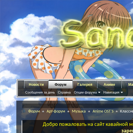
Новости
Форум
Галерея
Аниме
Ма
Сообщения за день
Справка
Опции форума
Навигация
Форум
Арт-форум
Музыка
Anime OST'S
Классн
Добро пожаловать на сайт кавайной ма
заре