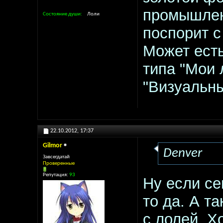
промышленн
Состояние души
Лоли
поспорит с
Может есть
типа "Мои 
"Визуальн
22.10.2012,
17:37
Gilmor
Denver
Завсегдатай
Проверенные
Репутация:
93
Ну если се
то да. А т
с лолей. Х