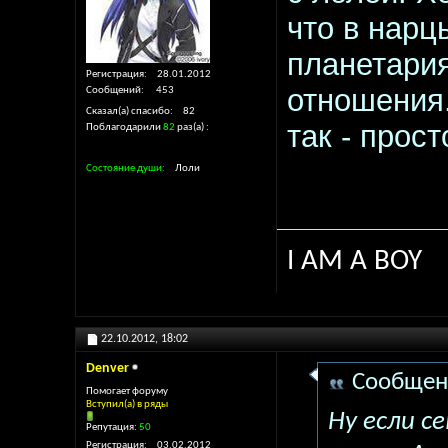
что в нарц
планетари
Регистрация
28.01.2012
отношения.
Сообщений
453
Сказал(а) спасибо
82
так - прос
Поблагодарили
82
раз(а)
Состояние души
Лоли
I AM A BOY
22.10.2012,
18:02
Denver
Сообщен
Помогает форуму
Вступил(а) в ряды
Ну если с
Репутация:
50
Регистрация
03.02.2012