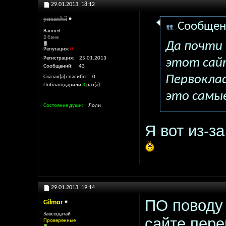
29.01.2013,
18:12
yasashii
Сообщен
Banned
В бане
Да почти 
Репутация:
0
Регистрация
25.01.2013
этот сайт
Сообщений
43
Первоклас
Сказал(а) спасибо
0
Поблагодарили
3
раз(а)
это самые
Состояние души
Лоли
Я вот из-з
29.01.2013,
19:14
ПО поводу 
Gilmor
Завсегдатай
сайте пере
Проверенные