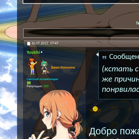
Т
10.07.2012,
17:47
Yuuichi
Сообщен
(кстать с
Ванко Комплекс
же причин
Светлый лоликонщик
Репутация:
189
понрвилас
Добро пожа