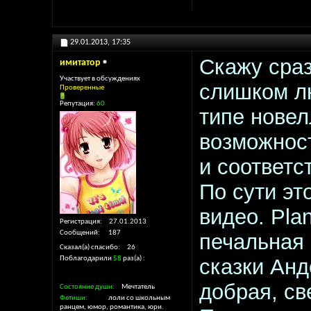
29.01.2013,
17:35
Скажу сраз
имитатор
Участвует в обсуждениях
слишком лю
Проверенные
Репутация:
60
типе новел
возможност
и соответс
По сути эт
видео. Plan
Регистрация
27.01.2013
Сообщений
187
печальная 
Сказал(а) спасибо
26
Поблагодарили
58
раз(а)
сказки Анд
добрая, св
Состояние души
Мечтатель
Фетиши
лоли со школьным
ранцем, юмор, романтика, юри.