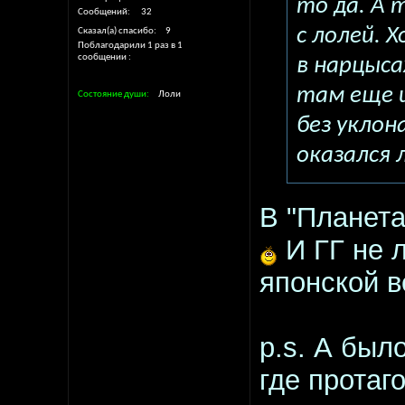
то да. А 
Сообщений
32
с лолей. 
Сказал(а) спасибо
9
Поблагодарили 1 раз в 1
сообщении
в нарцыса
там еще 
Состояние души
Лоли
без уклон
оказался 
В "Планета
И ГГ не л
японской в
p.s. А был
где протаго