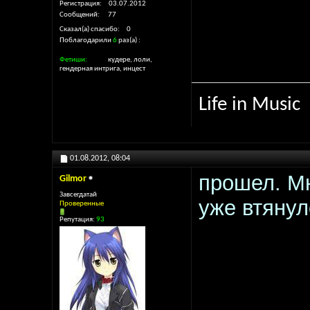
Регистрация
03.07.2012
Сообщений
77
Сказал(а) спасибо
0
Поблагодарили
6
раз(а)
Фетиши
кудере, лоли,
гендерная интрига, инцест
Life in Music
01.08.2012,
08:04
прошел. Мн
Gilmor
Завсегдатай
уже втянул
Проверенные
Репутация:
93