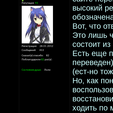
Репутация:
93
высокий ре
обозначена
Вот, что от
Это лишь ч
состоит из
Регистрация
28.01.2012
Сообщений
453
Есть еще 
Сказал(а) спасибо
82
переведен)
Поблагодарили
82
раз(а)
(ест-но то
Состояние души
Лоли
Но, как по
воспользов
восстанови
ходить по 