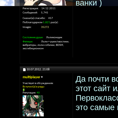
ванки )
Регистрация
14.12.2011
Сообщений
5,745
Сказал(а) спасибо
457
Поблагодарили
5,821
раз(а)
Images
35272
Состояние души
Лоликонщик
Фетиши
Лоли + ушки/хвостики,
вибраторы, лоли-собачки, BDSM,
эксгибиционизм
10.07.2012,
21:08
Да почти в
multiplayer
Участвует в обсуждениях
этот сайт и
Вступил(а) в ряды
Репутация:
40
Первокласс
это самые 