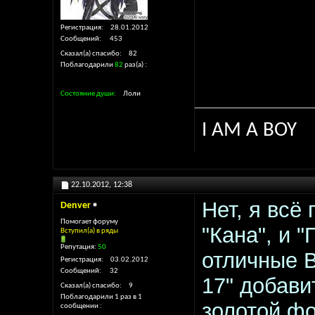
Регистрация
28.01.2012
Сообщений
453
Сказал(а) спасибо
82
Поблагодарили
82
раз(а)
Состояние души
Лоли
I AM A BOY
22.10.2012,
12:38
Нет, я всё
Denver
Помогает форуму
"Кана", и "
Вступил(а) в ряды
Репутация:
50
отличные В
Регистрация
03.02.2012
Сообщений
32
17" добави
Сказал(а) спасибо
9
Поблагодарили 1 раз в 1
золотой фо
сообщении