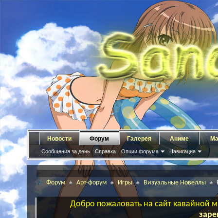
Новости
Форум
Галерея
Аниме
Ма
Сообщения за день
Справка
Опции форума
Навигация
Форум
Арт-форум
Игры
Визуальные Новеллы
Добро пожаловать на сайт кавайной ма
заре