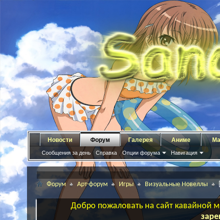
Новости
Форум
Галерея
Аниме
Ма
Сообщения за день
Справка
Опции форума
Навигация
Форум
Арт-форум
Игры
Визуальные Новеллы
Добро пожаловать на сайт кавайной ма
заре