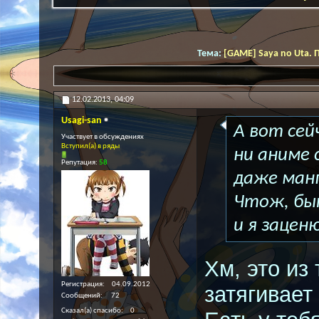
Тема:
[GAME] Saya no Uta. 
12.02.2013,
04:09
Usagi-san
А вот сей
Участвует в обсуждениях
Вступил(а) в ряды
ни аниме 
Репутация:
58
даже манг
Чтож, бы
и я зацен
Хм, это из
Регистрация
04.09.2012
затягивает
Сообщений
72
Сказал(а) спасибо
0