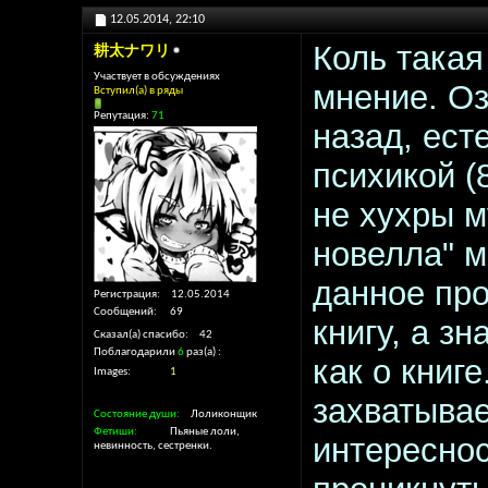
12.05.2014,
22:10
Коль такая
耕太ナワリ
Участвует в обсуждениях
мнение. Оз
Вступил(а) в ряды
Репутация:
71
назад, ест
психикой (
не хухры м
новелла" м
данное про
Регистрация
12.05.2014
Сообщений
69
книгу, а з
Сказал(а) спасибо
42
Поблагодарили
6
раз(а)
как о книге
Images
1
захватывае
Состояние души
Лоликонщик
Фетиши
Пьяные лоли,
интересно
невинность, сестренки.