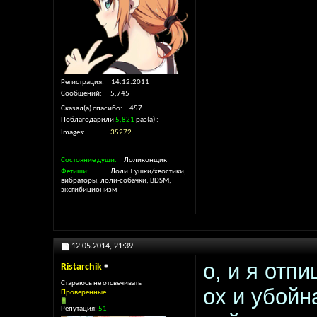
Регистрация
14.12.2011
Сообщений
5,745
Сказал(а) спасибо
457
Поблагодарили
5,821
раз(а)
Images
35272
Состояние души
Лоликонщик
Фетиши
Лоли + ушки/хвостики,
вибраторы, лоли-собачки, BDSM,
эксгибиционизм
12.05.2014,
21:39
о, и я отпи
Ristarchik
Стараюсь не отсвечивать
ох и убойн
Проверенные
Репутация:
51