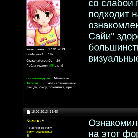
со слабой 
подходит н
ознакомлен
Сайи" здор
большинст
Регистрация
27.01.2013
Сообщений
187
визуальны
Сказал(а) спасибо
26
Поблагодарили
58
раз(а)
Состояние души
Мечтатель
Фетиши
лоли со школьным
ранцем, юмор, романтика, юри.
15.02.2013,
13:40
Ознакомилс
Nezerot
Помогает форуму
на этот фо
Вступил(а) в ряды