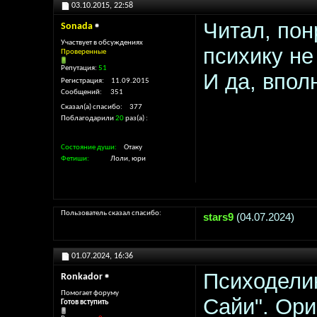
03.10.2015,
22:58
Читал, пон
Sonada
Участвует в обсуждениях
психику не
Проверенные
Репутация:
51
И да, впол
Регистрация
11.09.2015
Сообщений
351
Сказал(а) спасибо
377
Поблагодарили
20
раз(а)
Состояние души
Отаку
Фетиши
Лоли, юри
Пользователь сказал cпасибо:
stars9
(04.07.2024)
01.07.2024,
16:36
Психоделик
Ronkador
Помогает форуму
Сайи". Ори
Готов вступить