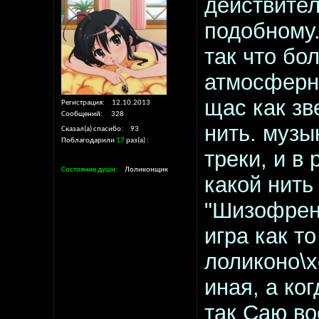
действител
подобному.
так что бо
атмосферна
щас как зв
Регистрация
12.10.2013
Сообщений
328
нить. музы
Сказал(а) спасибо
93
Поблагодарили
17
раз(а)
треки, и в
Состояние души
Лоликонщик
какой нить 
"Шизофрени
игра как т
лоликоно\х
иная, а ко
так Саю во