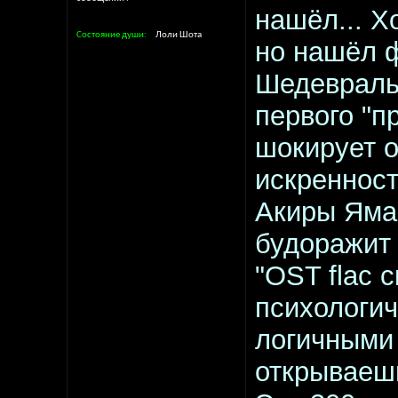
нашёл... 
Состояние души
Лоли Шота
но нашёл ф
Шедевраль
первого "п
шокирует о
искренност
Акиры Яма
будоражит 
"OST flac с
психологич
логичными 
открываешь