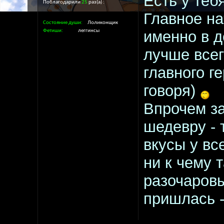
Есть у тебя
Поблагодарили
25
раз(а)
Главное н
Состояние души
Лоликонщик
Фетиши
леггинсы
именно в д
лучше всег
главного г
говоря)
Впрочем за
шедевру - 
вкусы у вс
ни к чему 
разочаровы
пришлась -