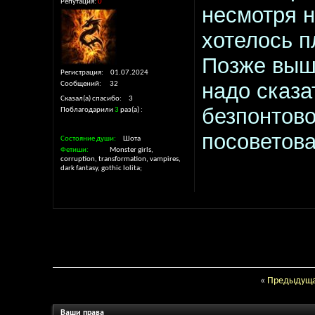
Репутация:
0
несмотря н
хотелось п
Позже выш
Регистрация
01.07.2024
надо сказа
Сообщений
32
Сказал(а) спасибо
3
безпонтово
Поблагодарили
3
раз(а)
посоветова
Состояние души
Шота
Фетиши
Monster girls,
corruption, transformation, vampires,
dark fantasy, gothic lolita;
«
Предыдуща
Ваши права