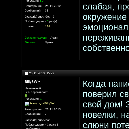
Репутация:
50
слабая, пр
Регистрация
25.11.2012
Сообщений
33
окружение
Сказал(а) спасибо
2
Поблагодарили
5
раз(а)
эмоциональ
Images
158
переживан
Состояние души
Лоли
Фетиши
Чулки
собственно
25.11.2013,
15:22
Когда напи
BillySW
Неактивный
поверил св
Есть первый пост
Репутация:
1
свой дом! 
Регистрация
25.11.2013
новелки, н
Сообщений
7
Сказал(а) спасибо
0
слюни поте
Поблагодарили 1 раз в 1
сообщении