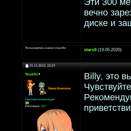
Эти 300 ме
вечно зар
диске и за
Пользователь сказал cпасибо:
stars9
(19.05.2020)
25.11.2013,
22:29
Billy, это
Yuuichi
Чувствуйте
Ванко Комплекс
Рекомендую
Светлый лоликонщик
приветстви
Репутация:
189