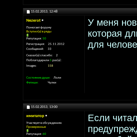
15.02.2013,
12:48
У меня но
Nezerot
Помогает форуму
которая дл
Вступил(а) в ряды
Репутация:
50
для челов
Регистрация
25.11.2012
Сообщений
33
Сказал(а) спасибо
2
Поблагодарили
5
раз(а)
Images
158
Состояние души
Лоли
Фетиши
Чулки
15.02.2013,
13:00
Если читал
имитатор
Участвует в обсуждениях
предупрежд
Проверенные
Репутация:
60