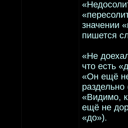
«Недосолит
«пересолит
значении «
пишется сл
«Не доехал
что есть «
«Он ещё не
раздельно 
«Видимо, 
ещё не дор
«до»).