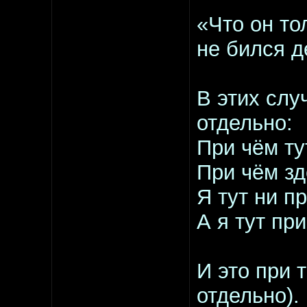
«Что он то
не бился 
В этих слу
отдельно:
При чём ту
При чём зд
Я тут ни п
А я тут пр
И это при 
отдельно).