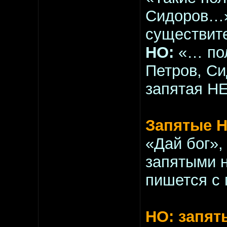
Сидоров…» 
существит
НО:
«… пол
Петров, С
запятая НЕ
Запятые Н
«Дай бог»,
запятыми н
пишется с 
НО: запят