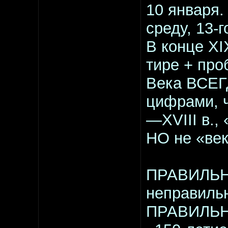
10 января.
среду, 13-
В конце ХI
тире + про
Века ВСЕГ
цифрами, ч
—ХVIII в., 
НО не «век
ПРАВИЛЬНО:
неправиль
ПРАВИЛЬНО