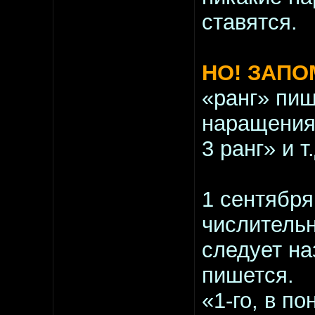
ставятся.
НО! ЗАПО
«ранг» пиш
наращения:
3 ранг» и т
1 сентября
числитель
следует на
пишется.
«1-го, в п