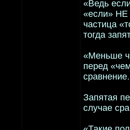
«Ведь есл
«если» НЕ 
частица «т
тогда запя
«Меньше ч
перед «чем
сравнение.
Запятая пе
случае сра
«Такие пол