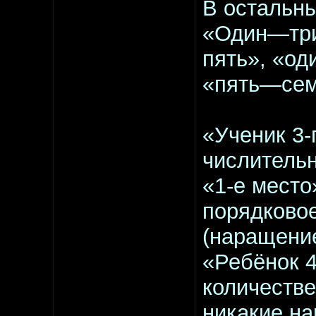
В остальн
«Один—три
пять», «о
«пять—сем
«Ученик 3-
числительн
«1-е место
порядковое
(наращение
«Ребёнок 4
количестве
никакие на