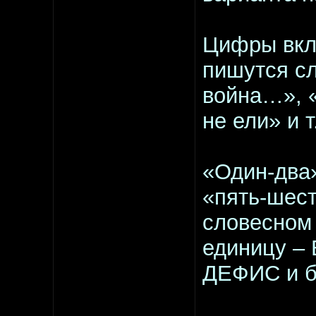
Цифры вклю
пишутся сл
война…», «
не ели» и т
«Один-два»
«пять-шест
словесном 
единицу –
ДЕФИС и б