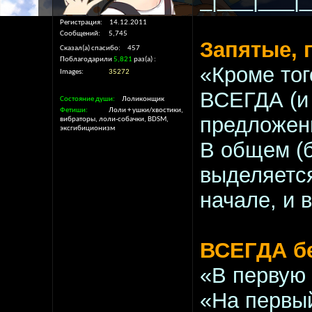
Регистрация
14.12.2011
Сообщений
5,745
Запятые, 
Сказал(а) спасибо
457
Поблагодарили
5,821
раз(а)
«Кроме тог
Images
35272
ВСЕГДА (и 
Состояние души
Лоликонщик
Фетиши
Лоли + ушки/хвостики,
предложен
вибраторы, лоли-собачки, BDSM,
эксгибиционизм
В общем (б
выделяетс
начале, и 
ВСЕГДА бе
«В первую
«На первы