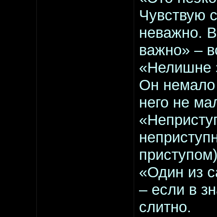
Чувствую с
неважно. В
важно» – в
«Нелишне 
Он немало 
него не ма
«Неприступ
неприступн
приступом)
«Один из 
– если в з
слитно.