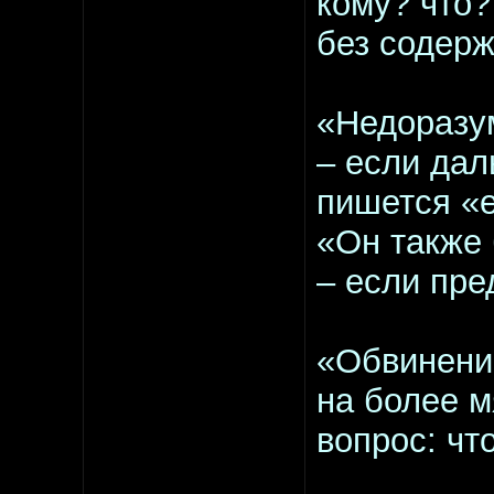
кому? что?
без содер
«Недоразу
– если дал
пишется «е
«Он также
– если пре
«Обвинени
на более м
вопрос: чт