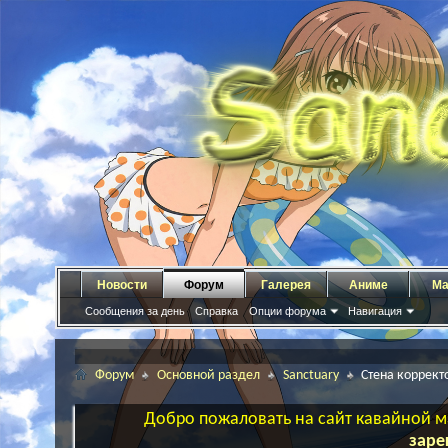
Новости
Форум
Галерея
Аниме
Ма
Сообщения за день
Справка
Опции форума
Навигация
Форум
Основной раздел
Sanctuary
Стена коррект
Добро пожаловать на сайт кавайной ма
заре