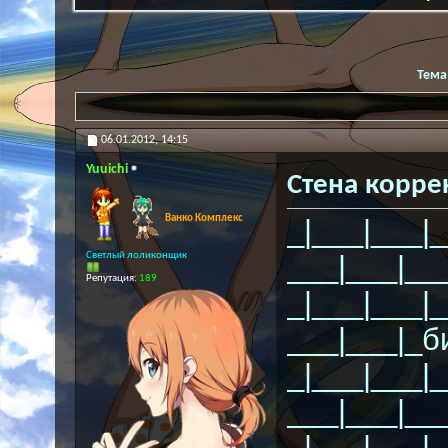
Тема
06.01.2012,
14:15
Yuuichi
Стена корре
Ванко Комплекс
_|___|___|_
Светлый лоликонщик
___|___|__
Репутация:
189
_|___|___|_
___|___|_б
_|___|___|_
___|___|__
_|___|___|_