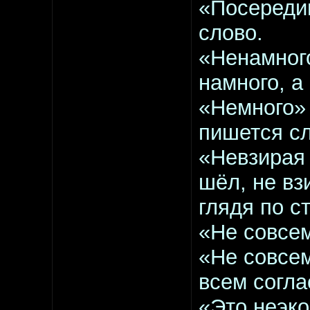
«Посередин
слово.
«Ненамного
намного, а
«Немного» 
пишется сл
«Невзирая 
шёл, не вз
глядя по с
«Не совсем
«Не совсем
всем согл
«Это неэко