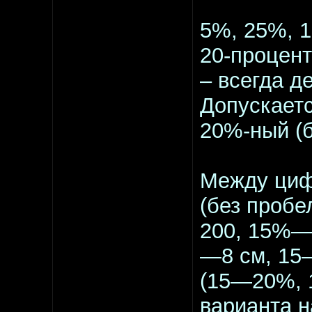
5%, 25%, 1
20-процен
– всегда д
Допускаетс
20%-ный (б
Между циф
(без проб
200, 15%—
—8 см, 15—
(15—20%, 
варианта н