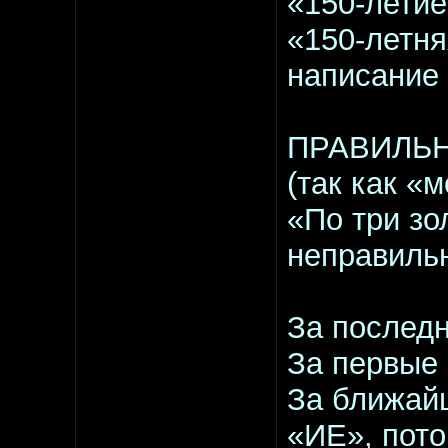
«150-летие
«150-летня
написание 
ПРАВИЛЬНО
(так как «
«По три зо
неправиль
За последн
За первые 
За ближайш
«ИЕ», пото