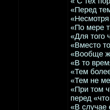
« С тех по
«Перед те
«Несмотря
«По мере 
«Для того
«Вместо т
«Вообще 
«В то вре
«Тем боле
«Тем не м
«При том ч
перед «что
«В случае