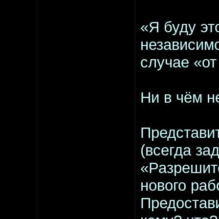
«Я буду эт
независимо
случае «от
Ни в чём н
Представит
(всегда за
«Разрешите
нового ра
Предостави