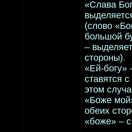
«Слава Бо
выделяется
(слово «Бо
большой бу
– выделяет
стороны).
«Ей-богу» 
ставятся с
этом случа
«Боже мой
обеих стор
«боже» – с