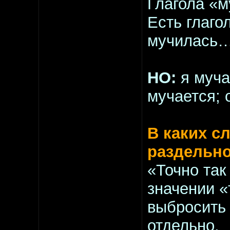
Глагола «м
Есть глаг
мучилась
НО:
я муча
мучается; 
В каких с
раздельн
«Точно так
значении «
выбросить 
отдельно.