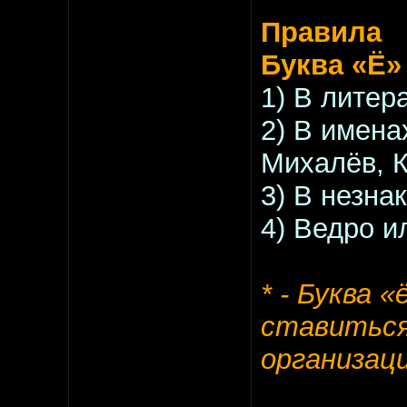
Правила
Буква «Ё» 
1) В литер
2) В имена
Михалёв, 
3) В незна
4) Ведро и
* - Буква 
ставиться
организаци