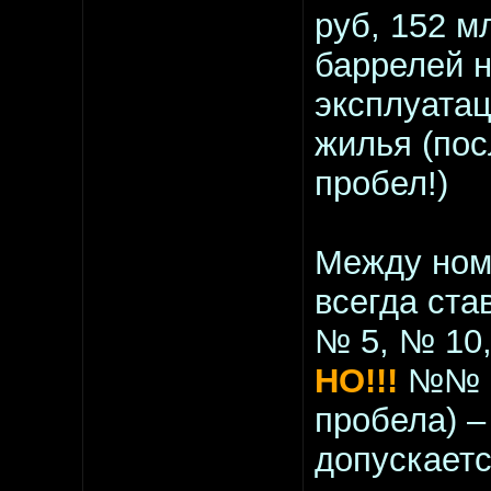
руб, 152 мл
баррелей 
эксплуатац
жилья (пос
пробел!)
Между номе
всегда ста
№ 5, № 10,
НО!!!
№№ 5
пробела) –
допускаетс