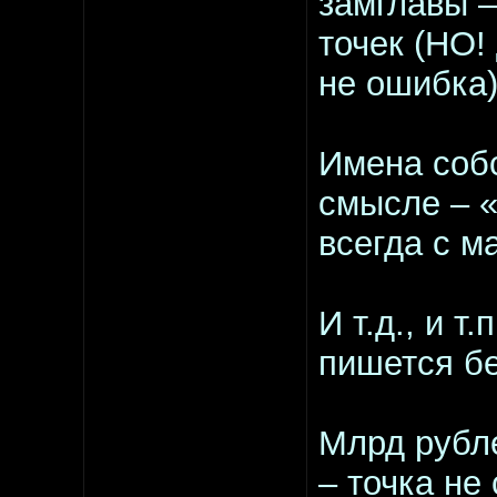
замглавы –
точек (НО!
не ошибка)
Имена соб
смысле – 
всегда с м
И т.д., и т.п
пишется бе
Млрд рубле
– точка не