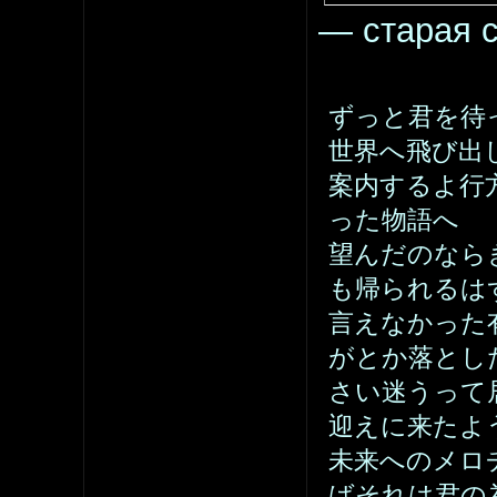
— старая с
ずっと君を待
世界へ飛び出
案内するよ行
った物語へ
望んだのなら
も帰られるは
言えなかった
がとか落とし
さい迷うって
迎えに来たよ
未来へのメロ
ばそれは君の