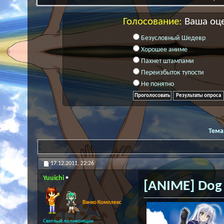
Голосование:
Ваша оц
Безусловный Шедевр
Хорошее аниме
Пахнет штампами
Переизбыток тупости
Не понятно
Результаты опроса
Тема
17.12.2011,
22:26
Yuuichi
[ANIME] Dog
Ванко Комплекс
Светлый лоликонщик