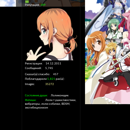
Репутация:
189
Регистрация
14.12.2011
Сообщений
5,745
Сказал(а) спасибо
457
Поблагодарили
5,821
раз(а)
Images
35272
Состояние души
Лоликонщик
Фетиши
Лоли + ушки/хвостики,
вибраторы, лоли-собачки, BDSM,
эксгибиционизм