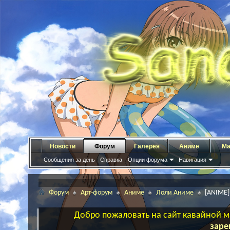
Новости
Форум
Галерея
Аниме
Ма
Сообщения за день
Справка
Опции форума
Навигация
Форум
Арт-форум
Аниме
Лоли Аниме
[ANIME]
Добро пожаловать на сайт кавайной ма
заре