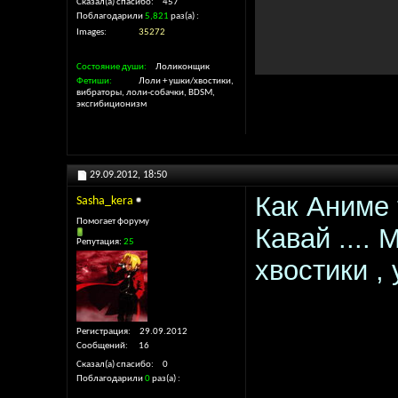
Сказал(а) спасибо
457
Поблагодарили
5,821
раз(а)
Images
35272
Состояние души
Лоликонщик
Фетиши
Лоли + ушки/хвостики,
вибраторы, лоли-собачки, BDSM,
эксгибиционизм
29.09.2012,
18:50
Как Аниме т
Sasha_kera
Помогает форуму
Кавай ....
Репутация:
25
хвостики , 
Регистрация
29.09.2012
Сообщений
16
Сказал(а) спасибо
0
Поблагодарили
0
раз(а)