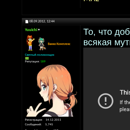
08.09.2012,
12:44
То, что до
Yuuichi
всякая мут
Ванко Комплекс
Светлый лоликонщик
Репутация:
189
Регистрация
14.12.2011
Сообщений
5,745