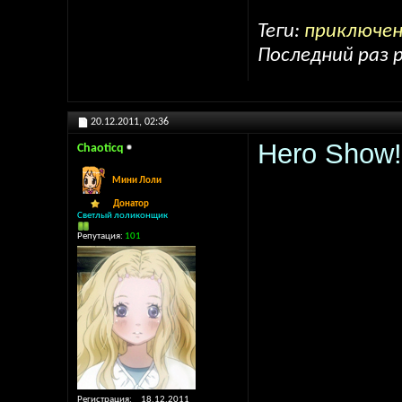
Теги:
приключен
Последний раз р
20.12.2011,
02:36
Hero Show
Chaoticq
Мини Лоли
Донатор
Светлый лоликонщик
Репутация:
101
Регистрация
18.12.2011