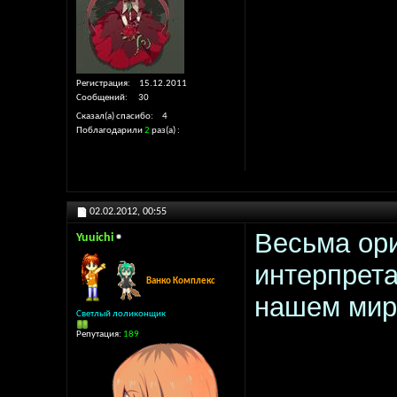
Регистрация
15.12.2011
Сообщений
30
Сказал(а) спасибо
4
Поблагодарили
2
раз(а)
02.02.2012,
00:55
Весьма ор
Yuuichi
интерпрета
Ванко Комплекс
нашем мире
Светлый лоликонщик
Репутация:
189