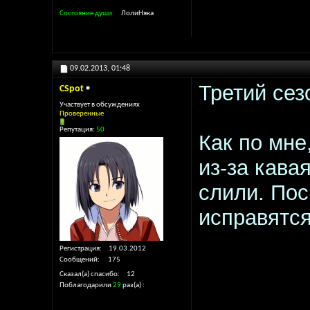
Состояние души
ЛолиНяка
09.02.2013,
01:48
Третий сез
CSpot
Участвует в обсуждениях
Проверенные
Репутация:
50
Как по мне
из-за кава
слили. Пос
исправятся
Регистрация
19.03.2012
Сообщений
175
Сказал(а) спасибо
12
Поблагодарили
29
раз(а)