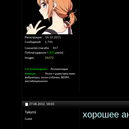
Регистрация
14.12.2011
Сообщений
5,745
Сказал(а) спасибо
457
Поблагодарили
5,821
раз(а)
Images
35272
Состояние души
Лоликонщик
Фетиши
Лоли + ушки/хвостики,
вибраторы, лоли-собачки, BDSM,
эксгибиционизм
27.06.2012,
16:03
хорошее ан
Takymi
Guest