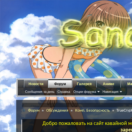
Новости
Форум
Галерея
Аниме
Ма
Сообщения за день
Справка
Опции форума
Навигация
Форум
Обсуждения
Комп. Безопасность
TrueCry
Добро пожаловать на сайт кавайной ма
заре