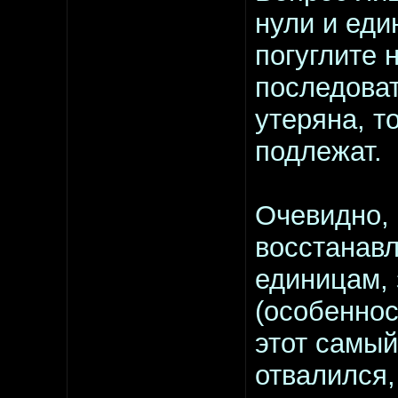
нули и еди
погуглите 
последоват
утеряна, т
подлежат.
Очевидно,
восстанавл
единицам, 
(особеннос
этот самый
отвалился,