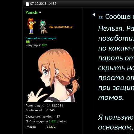
07.12.2015,
14:52
Yuuichi
Сообщен
Нельзя. Р
Ванко Комплекс
позаботил
Светлый лоликонщик
Репутация:
189
по каким
пароль от
скрыть на
просто о
при защи
томов.
Регистрация
14.12.2011
Сообщений
5,745
Я пользуюс
Сказал(а) спасибо
457
Поблагодарили
5,821
раз(а)
основном,
Images
35272