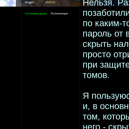
Нельзя. Р
Images
136512
позаботили
Состояние души
Лоликонщик
по каким-
пароль от 
скрыть нал
просто отр
при защите
томов.
Я пользуюс
и, в основ
том, котор
него - скры