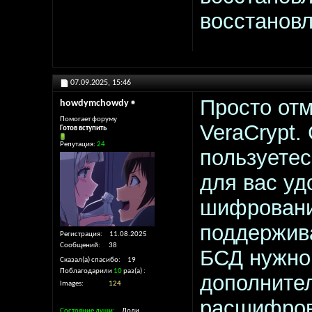
восстанов
07.09.2025,
15:46
Просто отм
howdymchowdy
Помогает форуму
VeraCrypt. 
Готов вступить
Репутация:
24
пользуетес
для вас уд
шифровани
поддержива
Регистрация
11.08.2025
Сообщений
38
БСД нужно 
Сказал(а) спасибо
19
Поблагодарили
10
раз(а)
дополните
Images
124
расшифрова
Состояние души
Лоли