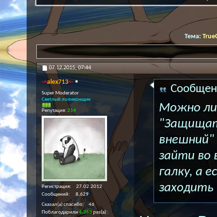
Тема:
True
07.12.2015,
07:44
-=
alex713
=-
Сообщен
Super Moderator
Светлый лоликонщик
Можно ли
Репутация:
214
"Защищат
внешний" 
зайти во
галку, а 
заходить 
Регистрация
27.02.2012
Сообщений
8,629
Сказал(а) спасибо
46
Поблагодарили
4,253
раз(а)