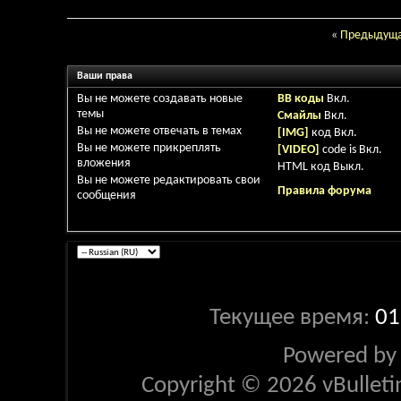
«
Предыдуща
Ваши права
Вы
не можете
создавать новые
BB коды
Вкл.
темы
Смайлы
Вкл.
Вы
не можете
отвечать в темах
[IMG]
код
Вкл.
Вы
не можете
прикреплять
[VIDEO]
code is
Вкл.
вложения
HTML код
Выкл.
Вы
не можете
редактировать свои
Правила форума
сообщения
Текущее время:
01
Powered b
Copyright © 2026 vBulletin 