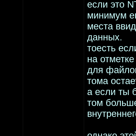
если это N
минимум е
места ввид
данных.
тоесть есл
на отметке
для файлов
тома остае
а если ты 
том больше
внутреннег
однако это