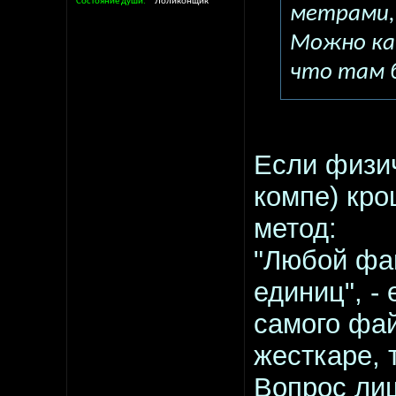
Состояние души
Лоликонщик
метрами,
Можно ка
что там 
Если физич
компе) кро
метод:
"Любой фай
единиц", -
самого фай
жесткаре, 
Вопрос лиш