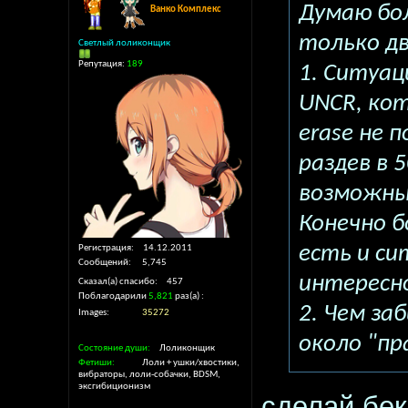
Думаю бол
Ванко Комплекс
только дв
Светлый лоликонщик
Репутация:
189
1. Ситуац
UNCR, ко
erase не 
раздев в 
возможны
Конечно б
есть и си
Регистрация
14.12.2011
Сообщений
5,745
интересн
Сказал(а) спасибо
457
Поблагодарили
5,821
раз(а)
2. Чем за
Images
35272
около "п
Состояние души
Лоликонщик
Фетиши
Лоли + ушки/хвостики,
вибраторы, лоли-собачки, BDSM,
эксгибиционизм
сделай бек