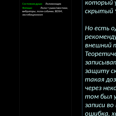
который у
Состояние души
Лоликонщик
Фетиши
Лоли + ушки/хвостики,
скрытый 9
вибраторы, лоли-собачки, BDSM,
эксгибиционизм
Но есть о
рекоменд
внешний т
Теоретич
записыва
защиту с
такая доз
через нек
том был у
записи в
ошибка, 