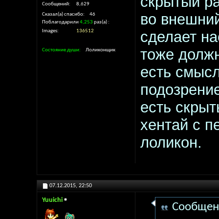
скрытый ра
Сообщений
8,629
во внешний
Сказал(а) спасибо
46
Поблагодарили
4,253
раз(а)
Images
136512
сделает на
тоже долж
Состояние души
Лоликонщик
есть смысл
подозрение
есть скрыт
хентай с п
лоликон.
07.12.2015,
22:50
Yuuichi
Сообщен