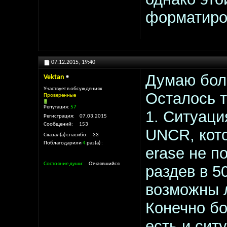
форматиров
07.12.2015,
19:40
Думаю бол
Vektan
Участвует в обсуждениях
Осталось т
Проверенные
Репутация:
57
1. Ситуаци
Регистрация
07.03.2015
Сообщений
153
UNCR, кото
Сказал(а) спасибо
33
Поблагодарили
4
раз(а)
erase не п
Состояние души
Отчаявшийся
раздев в 5
возможны 
Конечно бо
есть и сит