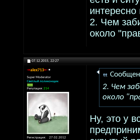
интересно 
2. Чем заб
около "пр
07.12.2015,
22:27
-=
alex713
=-
Сообщен
Super Moderator
Светлый лоликонщик
2. Чем за
Репутация:
214
около "п
Ну, это у 
предприним
Регистрация
27.02.2012