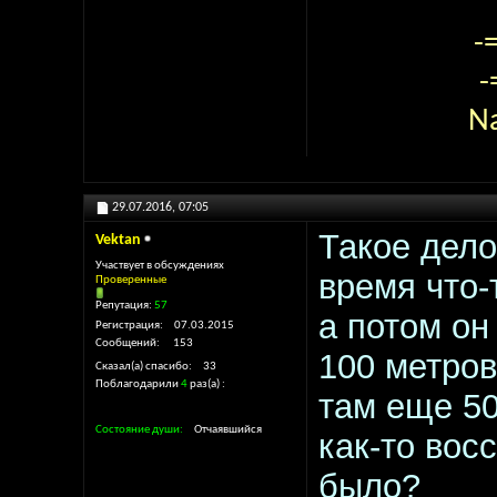
-
-
N
29.07.2016,
07:05
Такое дело
Vektan
Участвует в обсуждениях
время что-т
Проверенные
Репутация:
57
а потом он
Регистрация
07.03.2015
Сообщений
153
100 метров
Сказал(а) спасибо
33
Поблагодарили
4
раз(а)
там еще 50
Состояние души
Отчаявшийся
как-то вос
было?