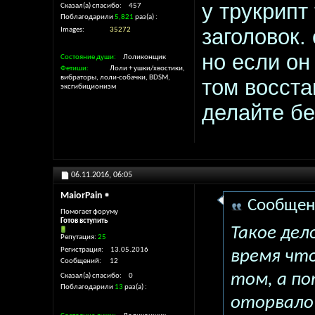
у трукрипт
Сказал(а) спасибо
457
Поблагодарили
5,821
раз(а)
заголовок.
Images
35272
но если о
Состояние души
Лоликонщик
Фетиши
Лоли + ушки/хвостики,
вибраторы, лоли-собачки, BDSM,
том восста
эксгибиционизм
делайте б
06.11.2016,
06:05
MaiorPain
Сообщен
Помогает форуму
Готов вступить
Такое дел
Репутация:
25
Регистрация
13.05.2016
время что
Сообщений
12
том, а по
Сказал(а) спасибо
0
Поблагодарили
13
раз(а)
оторвало 