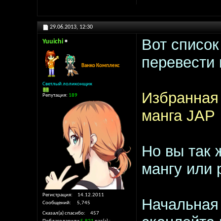
29.06.2013,
12:30
Вот список
Yuuichi
перевести 
Ванко Комплекс
Светлый лоликонщик
Избранная
Репутация:
189
манга JAP
Но вы так 
мангу или 
Регистрация
14.12.2011
Начальная
Сообщений
5,745
Сказал(а) спасибо
457