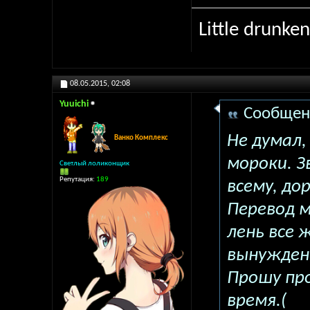
Little drunken
08.05.2015,
02:08
Yuuichi
Сообщен
Не думал,
Ванко Комплекс
мороки. З
Светлый лоликонщик
Репутация:
189
всему, дор
Перевод м
лень все 
вынужден
Прошу про
время.(