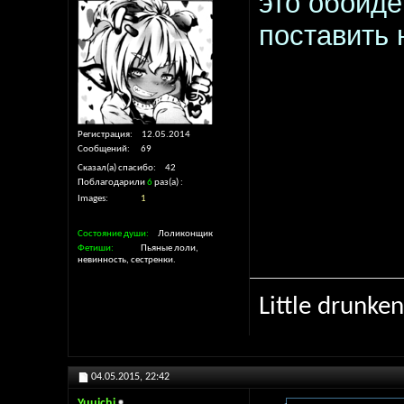
это обойде
поставить 
Регистрация
12.05.2014
Сообщений
69
Сказал(а) спасибо
42
Поблагодарили
6
раз(а)
Images
1
Состояние души
Лоликонщик
Фетиши
Пьяные лоли,
невинность, сестренки.
Little drunken
04.05.2015,
22:42
Yuuichi