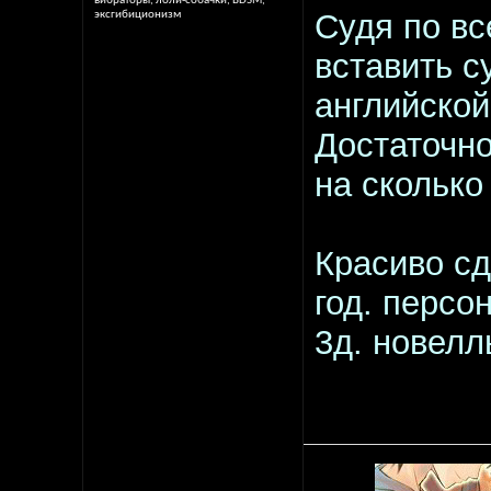
вибраторы, лоли-собачки, BDSM,
Судя по вс
эксгибиционизм
вставить с
английской
Достаточно
на сколько
Красиво сд
год. персо
3д. новелл