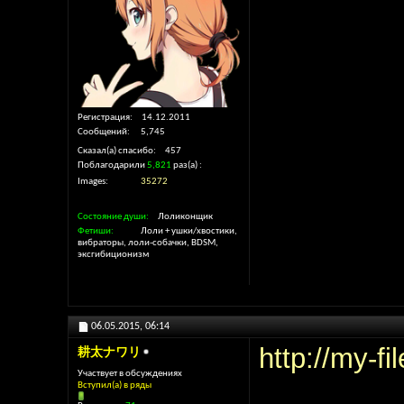
Регистрация
14.12.2011
Сообщений
5,745
Сказал(а) спасибо
457
Поблагодарили
5,821
раз(а)
Images
35272
Состояние души
Лоликонщик
Фетиши
Лоли + ушки/хвостики,
вибраторы, лоли-собачки, BDSM,
эксгибиционизм
06.05.2015,
06:14
http://my-fi
耕太ナワリ
Участвует в обсуждениях
Вступил(а) в ряды