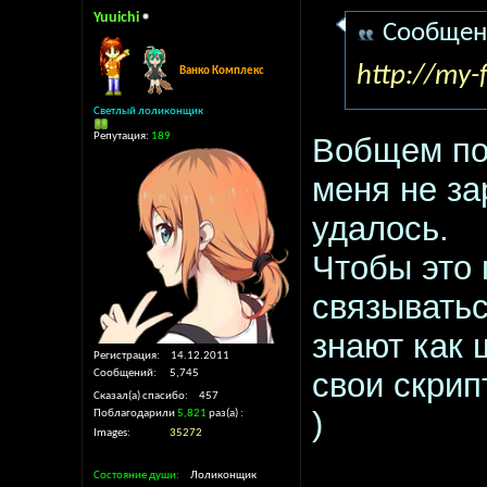
Yuuichi
Сообщен
http://my-
Ванко Комплекс
Светлый лоликонщик
Репутация:
189
Вобщем пос
меня не за
удалось.
Чтобы это 
связыватьс
знают как
Регистрация
14.12.2011
свои скрип
Сообщений
5,745
Сказал(а) спасибо
457
)
Поблагодарили
5,821
раз(а)
Images
35272
Состояние души
Лоликонщик