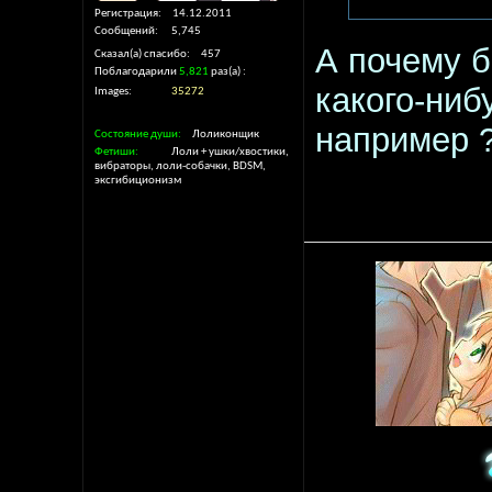
Регистрация
14.12.2011
Сообщений
5,745
А почему б
Сказал(а) спасибо
457
Поблагодарили
5,821
раз(а)
какого-ниб
Images
35272
например ?
Состояние души
Лоликонщик
Фетиши
Лоли + ушки/хвостики,
вибраторы, лоли-собачки, BDSM,
эксгибиционизм