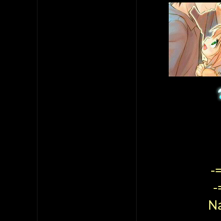
-
-
N