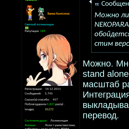
Сообщен
Можно ли
Ванко Комплекс
NEKOPARA 
Светлый лоликонщик
Репутация:
189
обойдетс
стим вер
Можно. Мн
stand alon
масштаб ра
Регистрация
14.12.2011
Интеграция
Сообщений
5,745
Сказал(а) спасибо
457
выкладывае
Поблагодарили
5,821
раз(а)
Images
35272
перевод.
Состояние души
Лоликонщик
Фетиши
Лоли + ушки/хвостики,