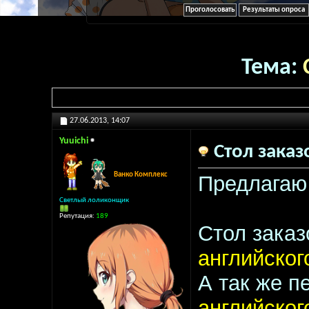
Результаты опроса
Тема:
27.06.2013,
14:07
Yuuichi
Стол заказ
Ванко Комплекс
Предлагаю 
Светлый лоликонщик
Репутация:
189
Стол зака
английско
А так же 
английско