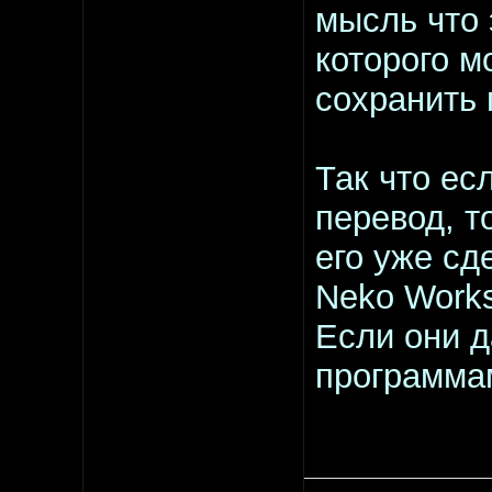
мысль что 
которого м
сохранить 
Так что ес
перевод, т
его уже сд
Neko Works
Если они д
программам