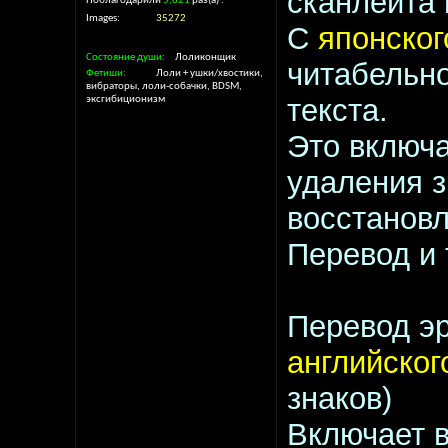
сканлейта
Поблагодарили
5,821
раз(а)
Images
35272
С
японско
Состояние души
Лоликонщик
читабельно
Фетиши
Лоли + ушки/хвостики,
вибраторы, лоли-собачки, BDSM,
текста.
эксгибиционизм
Это включа
удаления з
восстановл
Перевод и 
Перевод эр
английског
знаков)
Включает в