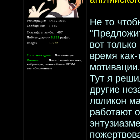
Не то чтоб
Регистрация
14.12.2011
Сообщений
5,745
"Предложит
Сказал(а) спасибо
457
Поблагодарили
5,821
раз(а)
вот только
Images
35272
время как-
Состояние души
Лоликонщик
Фетиши
Лоли + ушки/хвостики,
мотивации
вибраторы, лоли-собачки, BDSM,
эксгибиционизм
Тут я реши
другие не
лоликон ма
работают о
энтузиазме
пожертвов