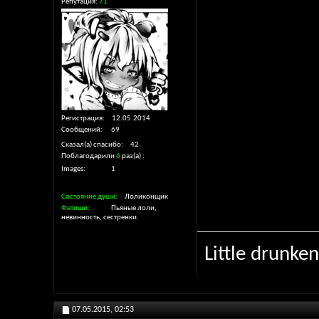
Репутация:
71
Регистрация
12.05.2014
Сообщений
69
Сказал(а) спасибо
42
Поблагодарили
6
раз(а)
Images
1
Состояние души
Лоликонщик
Фетиши
Пьяные лоли,
невинность, сестренки.
Little drunken
07.05.2015,
02:53