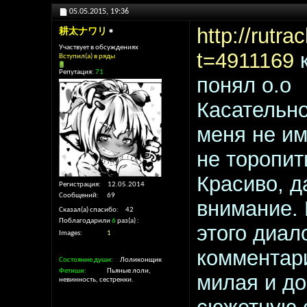
05.05.2015,
19:36
http://rutr
耕太ナワリ
Участвует в обсуждениях
t=4911169
к
Вступил(а) в ряды
Репутация:
71
понял о.о
Касательно
меня не им
не торопи
Красиво, д
Регистрация
12.05.2014
Сообщений
69
внимание. 
Сказал(а) спасибо
42
Поблагодарили
6
раз(а)
этого диал
Images
1
комментари
Состояние души
Лоликонщик
Фетиши
Пьяные лоли,
милая и до
невинность, сестренки.