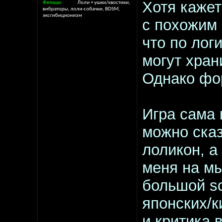
Хотя кажет
Фетиши
Лоли + ушки/хвостики,
вибраторы, лоли-собачки, BDSM,
эксгибиционизм
с похожим 
что по лог
могут хран
Однако фор
Игра сама 
можно сказ
лоликон, а
меня на мы
большой s
японских/к
и критика 