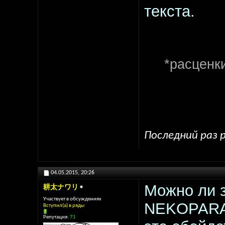
текста.
*расценк
Последний раз р
04.05.2015,
20:26
Можно ли 
耕太ナワリ
Участвует в обсуждениях
NEKOPARA 
Вступил(а) в ряды
Репутация:
71