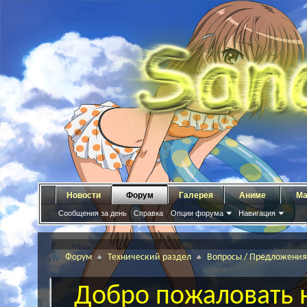
Новости
Форум
Галерея
Аниме
Ма
Сообщения за день
Справка
Опции форума
Навигация
Форум
Технический раздел
Вопросы / Предложения
Добро пожаловать н