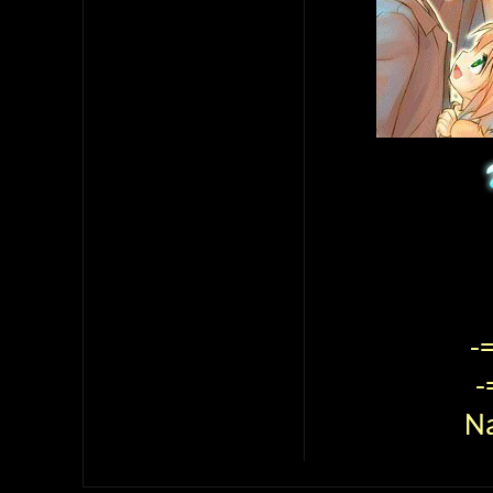
-
-
N