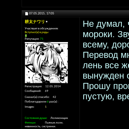
07.05.2015,
17:05
Не думал, 
耕太ナワリ
Участвует в обсуждениях
мороки. Зв
Вступил(а) в ряды
Репутация:
71
всему, дор
Перевод мн
лень все ж
вынужден о
Прошу прощ
Регистрация
12.05.2014
Сообщений
69
пустую, вр
Сказал(а) спасибо
42
Поблагодарили
6
раз(а)
Images
1
Состояние души
Лоликонщик
Фетиши
Пьяные лоли,
невинность, сестренки.