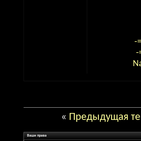
-
-
N
«
Предыдущая т
Ваши права