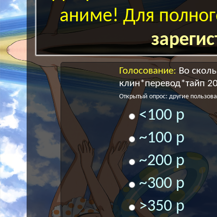
аниме! Для полног
зарегис
Голосование:
Во скол
клин*перевод*тайп 20
Открытый опрос: другие пользоват
<100 р
~100 р
~200 р
~300 р
>350 р