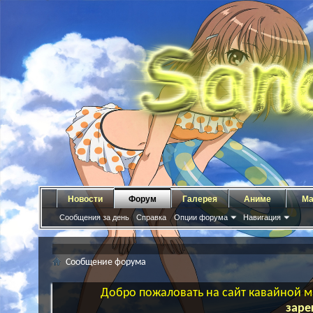
Новости
Форум
Галерея
Аниме
Ма
Сообщения за день
Справка
Опции форума
Навигация
Сообщение форума
Добро пожаловать на сайт кавайной ма
заре