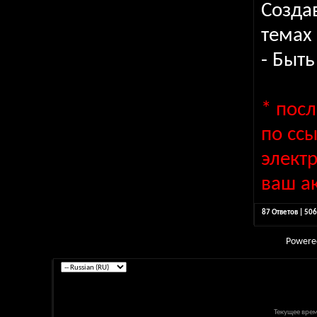
Созда
темах
- Быт
* пос
по сс
элект
ваш ак
87 Ответов | 50
Powere
Текущее вре