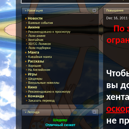
» Навигация
Повышения
Dec 16, 2011 
»
Новости
>
Важные события
По 
»
Аниме
>
Рекомендовано к просмотру
>
Лоли аниме
огран
>
Хентайчик
>
3D/CG Лоликон
>
Лоли подборки
»
Манга
>
Кавайная манга
»
Рассказы
>
Хорошие
>
На Английском
Что
»
Игры
>
Шедевры
вы д
>
Визуальные новеллы
»
Кино
>
Рекомендовано к просмотру
хента
»
Команда
>
Заказать перевод
оско
» Легенда
не п
Шедевр
Отличный сюжет