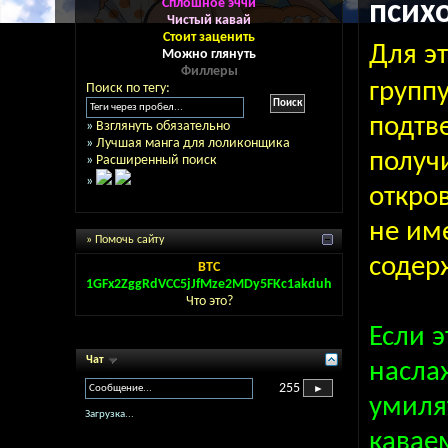
Сплошное эччи
псих
Чистый кавай
Стоит заценить
Для э
Можно глянуть
Филлеры
групп
Поиск по тегу:
подтве
»
Взглянуть обязательно
»
Лучшая манга для лоликонщика
получ
»
Расширенный поиск
»
откро
не им
» Помочь сайту
содер
BTC
1GFx2ZggRdVCC5jJfMze2MDy5FKc1akduh
Что это?
Если э
Чат
насла
255
умиля
Загрузка...
кавае