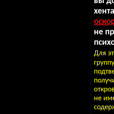
вы д
хента
оско
не п
псих
Для э
групп
подтве
получ
откро
не им
содер