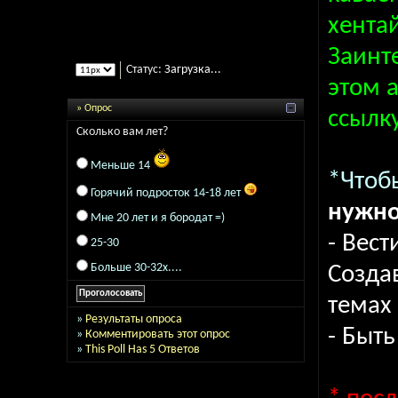
хентай
Заинт
Статус:
Загрузка...
этом 
» Опрос
ссылк
Сколько вам лет?
Меньше 14
*Чтоб
Горячий подросток 14-18 лет
нужно
Мне 20 лет и я бородат =)
- Вест
25-30
Больше 30-32х....
Созда
темах
»
Результаты опроса
- Быт
»
Комментировать этот опрос
»
This Poll Has 5 Ответов