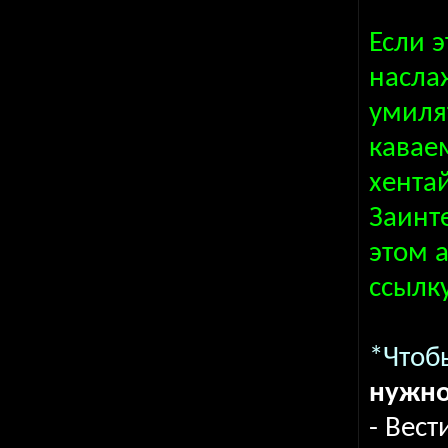
Если э
насла
умиля
кавае
хентай
Заинт
этом 
ссылк
*Чтоб
нужно
- Вест