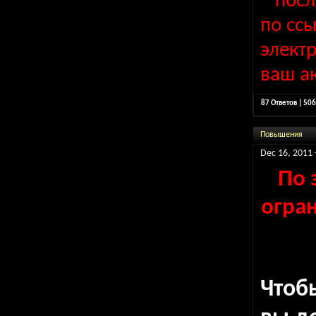
* пос
по сс
элект
ваш ак
87 Ответов | 50
Повышения
Dec 16, 2011 
По 
огран
Что